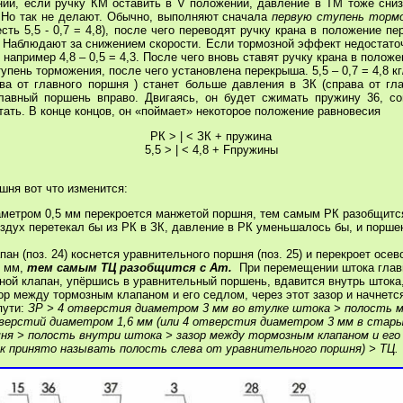
ии, если ручку КМ оставить в V положении, давление в ТМ тоже снизи
Но так не делают. Обычно, выполняют сначала
первую ступень торм
 есть 5,5 - 0,7 = 4,8), после чего переводят ручку крана в положение 
 Наблюдают за снижением скорости. Если тормозной эффект недостато
 например 4,8 – 0,5 = 4,3. После чего вновь ставят ручку крана в полож
упень торможения, после чего установлена перекрыша. 5,5 – 0,7 = 4,8 кг
ва от главного поршня ) станет больше давления в ЗК (справа от гла
лавный поршень вправо. Двигаясь, он будет сжимать пружину 36, со
тать. В конце концов, он «поймает» некоторое положение равновесия
РК > | < ЗК + пружина
5,5 > | < 4,8 + Fпружины
ня вот что изменится:
метром 0,5 мм перекроется манжетой поршня, тем самым РК разобщится
оздух перетекал бы из РК в ЗК, давление в РК уменьшалось бы, и порше
пан (поз. 24) коснется уравнительного поршня (поз. 25) и перекроет осев
8 мм,
тем самым ТЦ разобщится с Ат.
При перемещении штока глав
ной клапан, упёршись в уравнительный поршень, вдавится внутрь штока
ор между тормозным клапаном и его седлом, через этот зазор и начнетс
пути:
ЗР > 4 отверстия диаметром 3 мм во втулке штока > полость м
верстий диаметром 1,6 мм (или 4 отверстия диаметром 3 мм в стары
шня > полость внутри штока > зазор между тормозным клапаном и его
ак принято называть полость слева от уравнительного поршня) > ТЦ.