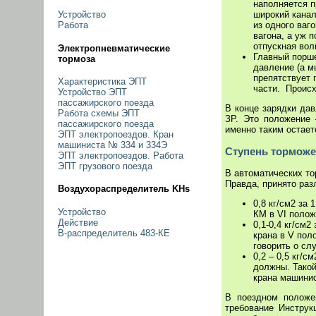
наполняется п
широкий канал
Устройство
из одного ваг
Работа
вагона, а уж 
отпускная вол
Электропневматические
Главный порше
тормоза
давление (а м
препятствует 
Характеристика ЭПТ
части. Происх
Устройство ЭПТ
пассажирского поезда
В конце зарядки да
Работа схемы ЭПТ
ЗР. Это положени
пассажирского поезда
именно таким остает
ЭПТ электропоездов. Кран
машиниста № 334 и 334Э
Ступень торможе
ЭПТ электропоездов. Работа
ЭПТ грузового поезда
В автоматических то
Правда, принято раз
Воздухораспределитель KHs
0,8 кг/см2 за 
Устройство
КМ в VI полож
Действие
0,1-0,4 кг/см2
В-распределитель 483-КЕ
крана в V пол
говорить о сл
0,2 – 0,5 кг/
должны. Такой
крана машинис
В поездном положе
требование Инстру