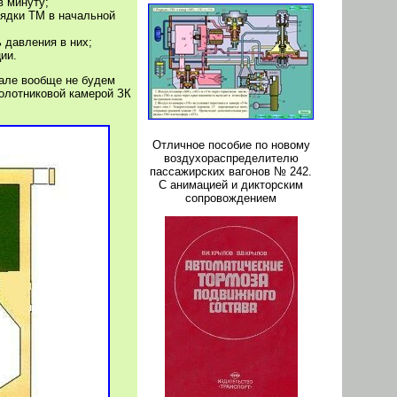
в минуту;
ядки ТМ в начальной
 давления в них;
ии.
чале вообще не будем
золотниковой камерой ЗК
Отличное пособие по новому
воздухораспределителю
пассажирских вагонов № 242.
С анимацией и дикторским
сопровождением