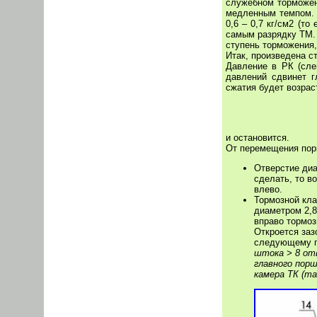
служебном торможен
медленным темпом. 
0,6 – 0,7 кг/см2 (то
самым разрядку ТМ.
ступень торможения,
Итак, произведена ст
Давление в РК (сле
давлений сдвинет г
сжатия будет возрас
и остановится.
От перемещения порш
Отверстие диа
сделать, то в
влево.
Тормозной кла
диаметром 2,
вправо тормоз
Откроется заз
следующему 
штока > 8 от
главного пор
камера ТК (т