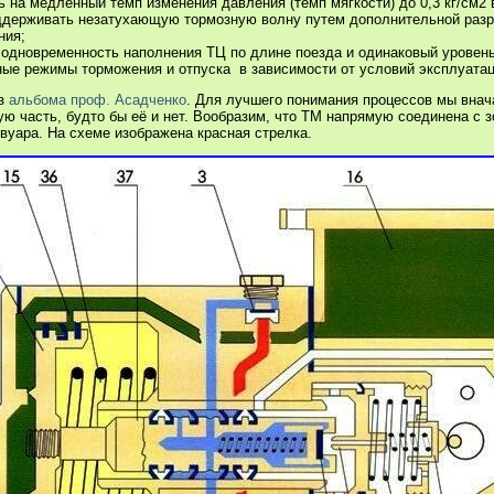
ь на медленный темп изменения давления (темп мягкости) до 0,3 кг/см2 
оддерживать незатухающую тормозную волну путем дополнительной разр
ния;
одновременность наполнения ТЦ по длине поезда и одинаковый уровень
ые режимы торможения и отпуска в зависимости от условий эксплуатац
из
альбома проф. Асадченко
. Для лучшего понимания процессов мы вна
ую часть, будто бы её и нет. Вообразим, что ТМ напрямую соединена с 
вуара. На схеме изображена красная стрелка.