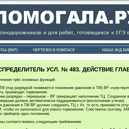
ТЫ (ВКР)
ЧЕРТЕЖИ В КОМПАСЕ
НАША Ж/Д БИ
ПРЕДЕЛИТЕЛЬ УСЛ. № 483. ДЕЙСТВИЕ ГЛА
лнения трёх основных функций:
ТМ (под разрядкой понимается понижение давления в ТМ) ВР «чувствуе
сть производит торможение.
ии разрядки – перекрыше – ВР прекращает наполнение ТЦ. Созданное 
екрыши должно автоматически поддерживаться (восполнение утечек).
 давления в ТМ ВР должен соединить ТЦ с Ат, то есть произвести отпу
М, чтобы он наполнился для нового торможения. Собственно поэтому 
х приборов одно положение.
жны соответствовать следующим требованиям: