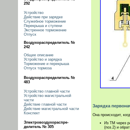
292
Устройство
Действие при зарядке
Служебное торможение
Перекрыша и ступени
Экстренное торможение
Отпуск
Воздухораспределитель №
242
Общее описание
Устройство и зарядка
Торможение и перекрыша
Отпуск тормоза
Воздухораспределитель №
483
Устройство главной части
Устройство магистральной
части
Действие главной части
Зарядка первона
Действие магистральной части
Конспект
Она происходит, ког
Электровоздухораспре-
Из ТМ через р
делитель № 305
(поз.2) и обра