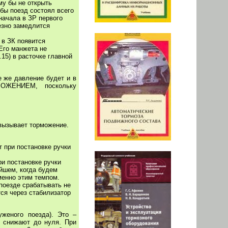
му бы не открыть
бы поезд состоял всего
сначала в ЗР первого
езно замедлится
 в ЗК появится
 Его манжета не
15) в расточке главной
е же давление будет и в
ОЛОЖЕНИЕМ, поскольку
 вызывает торможение.
 при постановке ручки
ри постановке ручки
йшем, когда будем
менно этим темпом.
поезде срабатывать не
ся через стабилизатор
уженого поезда). Это –
 снижают до нуля. При