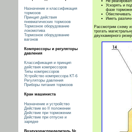
Не реагироват
Ускорять и п
Назначение и классификация
фазе торможе
тормозов
Обеспечивать 
Принцип действия
Иметь различн
пневматических тормозов
Тормозное оборудование
Рассмотрим схему 
локомотива
трогать магистральн
Тормозное оборудование
двухкамерного резер
вагонов
Компрессоры и регуляторы
давления
Классификация и принцип
действия компрессоров
Типы компрессоров
Устройство компрессора КТ-6
Регуляторы давления
Приборы питания тормозов
Кран машиниста
Назначение и устройство
Действие во II положении
Действие при торможении
Действие при отпуске и
зарядке
Воздухораспределитель №