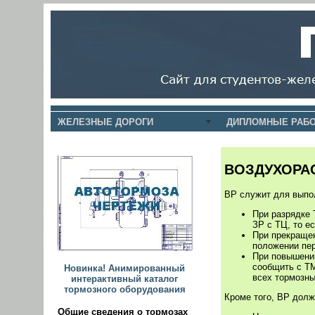
ЖЕЛЕЗНЫЕ ДОРОГИ
ДИПЛОМНЫЕ РАБО
ВОЗДУХОРАС
ВР служит для выпо
При разрядке 
ЗР с ТЦ, то е
При прекращен
положении пер
При повышении
сообщить с Т
Новинка! Анимированный
всех тормозны
интерактивный каталог
тормозного оборудования
Кроме того, ВР дол
Общие сведения о тормозах