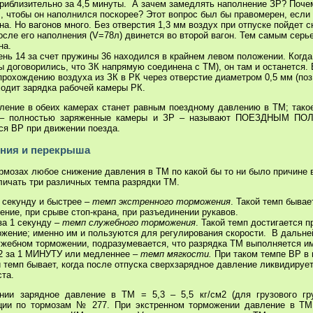
риблизительно за 4,5 минуты. А зачем замедлять наполнение ЗР? Поче
, чтобы он наполнился поскорее? Этот вопрос был бы правомерен, если 
она. Но вагонов много. Без отверстия 1,3 мм воздух при отпуске пойдет 
после его наполнения (V=78л) двинется во второй вагон. Тем самым серь
на.
нь 14 за счет пружины 36 находился в крайнем левом положении. Когда
ы договорились, что ЗК напрямую соединена с ТМ), он там и останется.
прохождению воздуха из ЗК в РК через отверстие диаметром 0,5 мм (поз.
одит зарядка рабочей камеры РК.
вление в обеих камерах станет равным поездному давлению в ТМ; тако
е – полностью заряженные камеры и ЗР – называют ПОЕЗДНЫМ П
ся ВР при движении поезда.
ния и перекрыша
рмозах любое снижение давления в ТМ по какой бы то ни было причине
личать три различных темпа разрядки ТМ.
1 секунду и быстрее –
темп экстренного торможения
.
Такой темп бывает
ение, при срыве стоп-крана, при разъединении рукавов.
 за 1 секунду –
темп служебного торможения
.
Такой темп достигается п
ожение; именно им и пользуются для регулирования скорости. В дальне
ужебном торможении, подразумевается, что разрядка ТМ выполняется и
см2 за 1 МИНУТУ или медленнее –
темп мягкости.
При таком темпе ВР в 
 темп бывает, когда после отпуска сверхзарядное давление ликвидирует
та.
нии зарядное давление в
ТМ = 5,3 – 5,5 кг/см2
(для грузового гр
кции по тормозам № 277. При экстренном торможении давление в ТМ