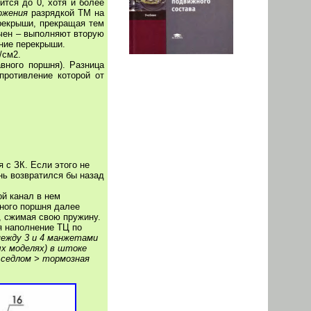
тся до 0, хотя и более
ожения
разрядкой ТМ на
перекрыши, прекращая тем
чен – выполняют вторую
ение перекрыши.
/см2.
вного поршня). Разница
противление которой от
 с ЗК. Если этого не
нь возвратился бы назад
ой канал в нем
ного поршня далее
, сжимая свою пружину.
я наполнение ТЦ по
ежду 3 и 4 манжетами
х моделях) в штоке
 седлом > тормозная