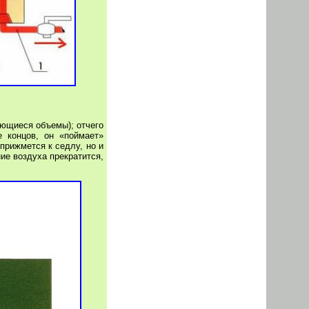
ающиеся объемы); отчего
 концов, он «поймает»
прижмется к седлу, но и
ие воздуха прекратится,