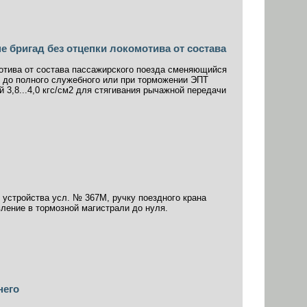
 бригад без отцепки локомотива от состава
отива от состава пассажирского поезда сменяющийся
 до полного служебного или при торможении ЭПТ
 3,8...4,0 кгс/см2 для стягивания рычажной передачи
о устройства усл. № 367М, ручку поездного крана
ление в тормозной магистрали до нуля.
него