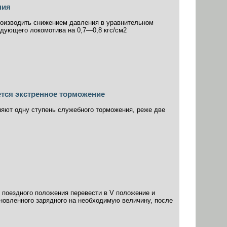
ния
роизводить снижением давления в уравнительном
едующего локомотива на 0,7—0,8 кгс/см2
тся экстренное торможение
няют одну ступень служебного торможения, реже две
 поездного положения перевести в V положение и
ановленного зарядного на необходимую величину, после