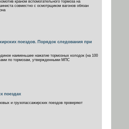
комотив краном вспомогательного тормоза на
машиниста совместно с осмотрщиком вагонов обязан
она
жирских поездов. Порядок следования при
единое наименьшее нажатие тормозных колодок (на 100
тивами по тормозам, утвержденными МПС
х поездах
зовых и грузопассажирских поездов проверяют