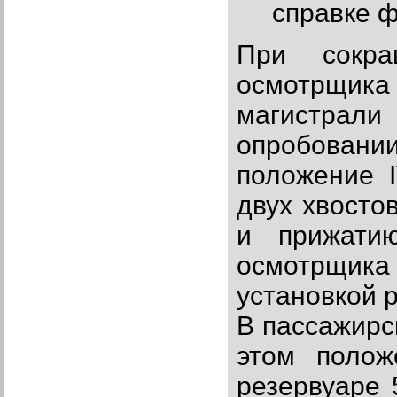
справке ф
При сокра
осмотрщика 
магистрал
опробовани
положение 
двух хвосто
и прижати
осмотрщика 
установкой 
В пассажирс
этом полож
резервуаре 5