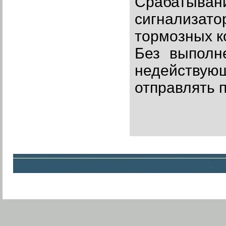
Срабатывани
сигнализато
тормозных ко
Без выполн
недейству
отправлять 