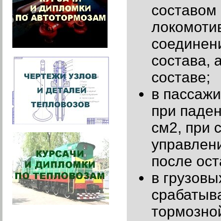
составом
локомотив
соединени
состава, 
составе;
в пассажи
при паден
см2, при 
управлени
после ост
в грузовы
срабатыв
тормозной