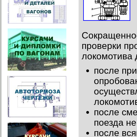
Сокращенное
проверки пр
локомотива д
после при
опробова
осуществл
локомоти
после сме
поезда не
после вся