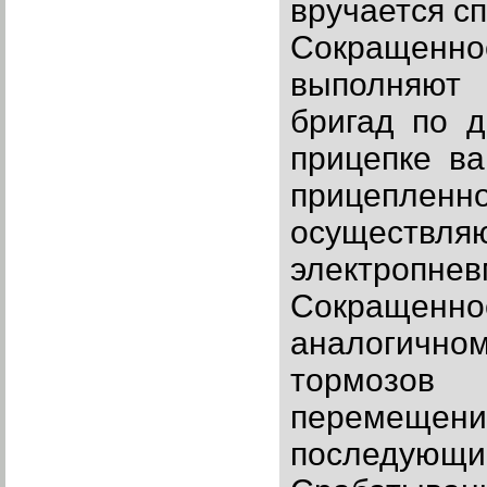
вручается с
Сокращенно
выполняют 
бригад по д
прицепке ва
прицепленн
осущест
электропне
Сокращенн
аналогичном
тормозов 
перемещен
последующ