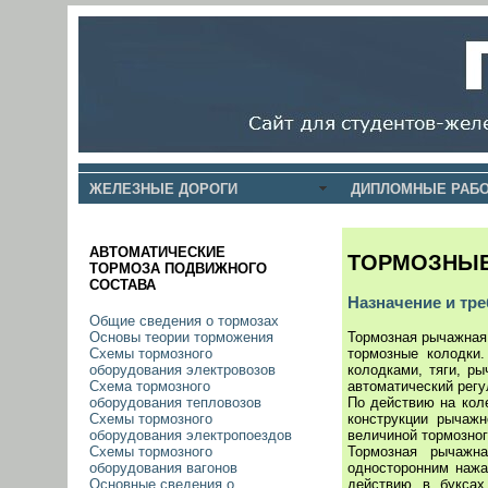
ЖЕЛЕЗНЫЕ ДОРОГИ
ДИПЛОМНЫЕ РАБО
АВТОМАТИЧЕСКИЕ
ТОРМОЗНЫЕ
ТОРМОЗА ПОДВИЖНОГО
СОСТАВА
Назначение и тр
Общие сведения о тормозах
Тормозная рычажная 
Основы теории торможения
тормозные колодки
Схемы тормозного
колодками, тяги, р
оборудования электровозов
автоматический регу
Схема тормозного
По действию на кол
оборудования тепловозов
конструкции рычажн
Схемы тормозного
величиной тормозно
оборудования электропоездов
Тормозная рычажн
Схемы тормозного
односторонним нажа
оборудования вагонов
действию в буксах
Основные сведения о