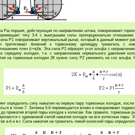
ла Рш поршня, действующая по направлению штока, поворачивает гориз
еремещает тягу 3-4 с выигрышем силы пропорционально отношению 
сила Р1 поворачивает вертикальный рычаг, который в данный момент раб
и притягивает ближний к тормозному цилиндру триангель с но
ношению плеч (г+в)/в. Эта сила Р2 образует угол альфа с направлени
 и середину колодки, т.е. с направлением нормального давления кол
тия на тормозные колодки 2К нужно силу Р2 умножить на cos альфа. Н
ет определить сипу нажатия на первую пару тормозных колодок, после
аться в точке 7. Затяжка 5-6 перемещается влево и поворачивает подвеск
 до прижатия второй пары колодок к колесам. Как правило, тормозные 
делаются с одинаковой силой нажатия колодок на все колесные пары. Э
ов а-б и в-г. Сила нажатия на триангель левой колесной пары определи