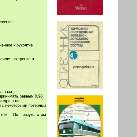
ражения
женное к рукоятке
силия на трение в
а в см ;
 принимать равным 0,98;
ндра в кгс.
ы с некоторыми потерями
тем. По результатам