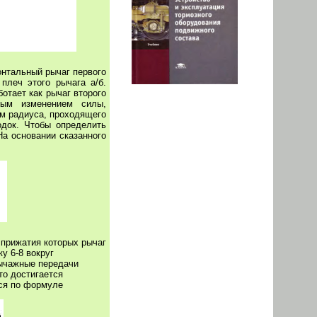
онтальный рычаг первого
плеч этого рычага а/б.
отает как рычаг второго
вым изменением силы,
ем радиуса, проходящего
одок. Чтобы определить
а основании сказанного
 прижатия которых рычаг
у 6-8 вокруг
рычажные передачи
то достигается
тся по формуле