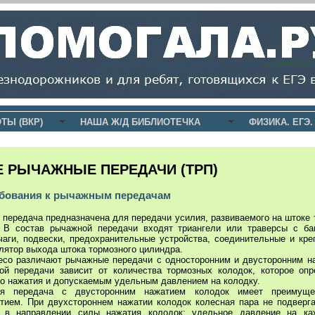
ТЫ (ВКР)
НАША Ж/Д БИБЛИОТЕЧКА
ФИЗИКА. ЕГЭ.
 РЫЧАЖНЫЕ ПЕРЕДАЧИ (ТРП)
ебования к рычажным передачам
передача предназначена для передачи усилия, развиваемого на штоке 
. В состав рычажной передачи входят триангели или траверсы с б
ычаги, подвески, предохранительные устройства, соединительные и кр
лятор выхода штока тормозного цилиндра.
есо различают рычажные передачи с односторонним и двусторонним н
ой передачи зависит от количества тормозных колодок, которое оп
го нажатия и допускаемым удельным давлением на колодку.
ая передача с двусторонним нажатием колодок имеет преимущ
тием. При двухстороннем нажатии колодок колесная пара не подвер
 в направлении силы нажатия колодок; удельное давление на к