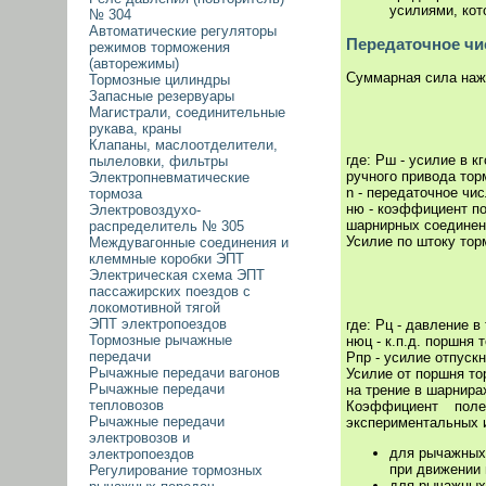
усилиями, кот
№ 304
Автоматические регуляторы
Передаточное чи
режимов торможения
(авторежимы)
Суммарная сила наж
Тормозные цилиндры
Запасные резервуары
Магистрали, соединительные
рукава, краны
Клапаны, маслоотделители,
где: Рш - усилие в 
пылеловки, фильтры
ручного привода тор
Электропневматические
n - передаточное чи
тормоза
ню - коэффициент по
Электровоздухо-
шарнирных соединени
распределитель № 305
Усилие по штоку то
Междувагонные соединения и
клеммные коробки ЭПТ
Электрическая схема ЭПТ
пассажирских поездов с
локомотивной тягой
ЭПТ электропоездов
где: Рц - давление в
Тормозные рычажные
нюц - к.п.д. поршня 
передачи
Рпр - усилие отпуск
Рычажные передачи вагонов
Усилие от поршня т
Рычажные передачи
на трение в шарнира
тепловозов
Коэффициент поле
Рычажные передачи
экспериментальных 
электровозов и
для рычажных
электропоездов
при движении 
Регулирование тормозных
для рычажных