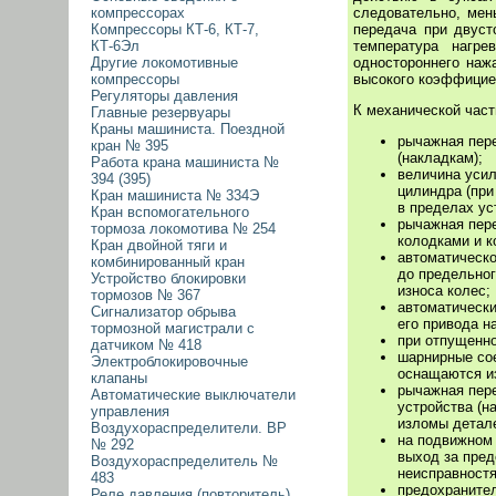
следовательно, мен
компрессорах
передача при двуст
Компрессоры КТ-6, КТ-7,
температура нагре
КТ-6Эл
одностороннего наж
Другие локомотивные
высокого коэффицие
компрессоры
Регуляторы давления
К механической час
Главные резервуары
Краны машиниста. Поездной
рычажная пер
кран № 395
(накладкам);
Работа крана машиниста №
величина усил
394 (395)
цилиндра (при
Кран машиниста № 334Э
в пределах ус
Кран вспомогательного
рычажная пер
тормоза локомотива № 254
колодками и к
Кран двойной тяги и
автоматическо
комбинированный кран
до предельног
Устройство блокировки
износа колес;
тормозов № 367
автоматически
Сигнализатор обрыва
его привода н
тормозной магистрали с
при отпущенно
датчиком № 418
шарнирные со
Электроблокировочные
оснащаются и
клапаны
рычажная пер
Автоматические выключатели
устройства (н
управления
изломы детал
Воздухораспределители. ВР
на подвижном
№ 292
выход за пред
Воздухораспределитель №
неисправностя
483
предохраните
Реле давления (повторитель)