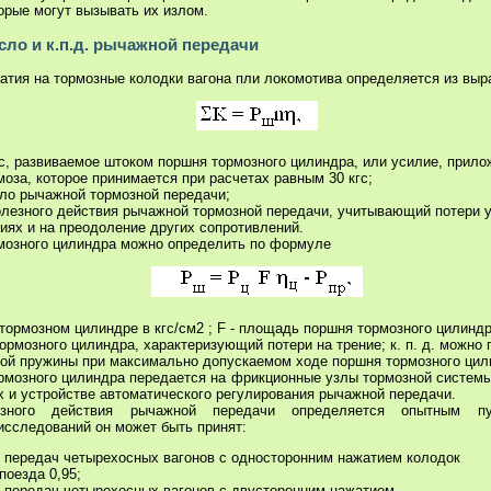
орые могут вызывать их излом.
сло и к.п.д. рычажной передачи
атия на тормозные колодки вагона пли локомотива определяется из вы
кгс, развиваемое штоком поршня тормозного цилиндра, или усилие, прило
моза, которое принимается при расчетах равным 30 кгс;
сло рычажной тормозной передачи;
лезного действия рычажной тормозной передачи, учитывающий потери у
ях и на преодоление других сопротивлений.
рмозного цилиндра можно определить по формуле
 тормозном цилиндре в кгс/см2 ; F - площадь поршня тормозного цилиндр
тормозного цилиндра, характеризующий потери на трение; к. п. д. можно
ной пружины при максимально допускаемом ходе поршня тормозного цили
ормозного цилиндра передается на фрикционные узлы тормозной систем
х и устройстве автоматического регулирования рычажной передачи.
зного действия рычажной передачи определяется опытным пу
исследований он может быть принят:
 передач четырехосных вагонов с односторонним нажатием колодок
поезда 0,95;
 передач четырехосных вагонов с двусторонним нажатием