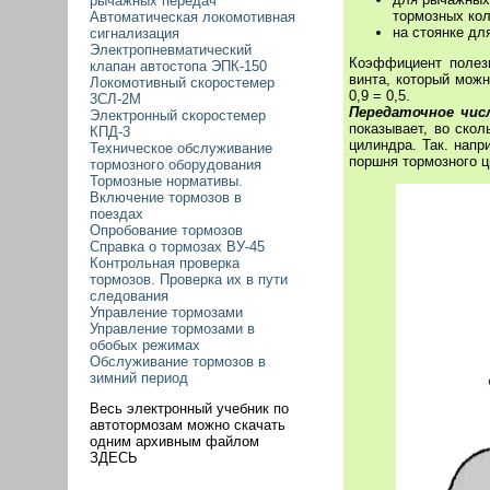
рычажных передач
тормозных кол
Автоматическая локомотивная
на стоянке дл
сигнализация
Электропневматический
Коэффициент полезн
клапан автостопа ЭПК-150
винта, который можн
Локомотивный скоростемер
0,9 = 0,5.
3СЛ-2М
Передаточное чис
Электронный скоростемер
показывает, во ско
КПД-3
цилиндра. Так. нап
Техническое обслуживание
поршня тормозного ц
тормозного оборудования
Тормозные нормативы.
Включение тормозов в
поездах
Опробование тормозов
Справка о тормозах ВУ-45
Контрольная проверка
тормозов. Проверка их в пути
следования
Управление тормозами
Управление тормозами в
обобых режимах
Обслуживание тормозов в
зимний период
Весь электронный учебник по
автотормозам можно скачать
одним архивным файлом
ЗДЕСЬ