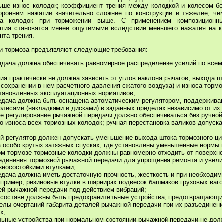
ьше износ колодок; коэффициент трения между колодкой и колесом б
ороннем нажатии значительно сложнее по конструкции и тяжелее, че
ва колодок при торможении выше. С применением композиционны
атия становятся менее ощутимыми вследствие меньшего нажатия на 
нта трения.
ти тормоза предъявляют следующие требования:
едача должна обеспечивать равномерное распределение усилий по все
ия практически не должна зависеть от углов наклона рычагов, выхода ш
 сохранении в нем расчетного давления сжатого воздуха) и износа тормо
тановленных эксплуатационных нормативов;
едача должна быть оснащена автоматическим регулятором, поддержив
олесами (накладками и дисками) в заданных пределах независимо от их 
е регулирование рычажной передачи должно обеспечиваться без ручной
о износа всех тормозных колодок; ручная перестановка валиков допуск
й регулятор должен допускать уменьшение выхода штока тормозного ци
а особо крутых затяжных спусках, где установлены уменьшенные нормы 
м тормозе тормозные колодки должны равномерно отходить от поверхно
единения тормозной рычажной передачи для упрощения ремонта и увел
зносостойкими втулками;
едача должна иметь достаточную прочность, жесткость и при необход
апример, резиновые втулки в шарнирах подвесок башмаков грузовых ва
ей рычажной передачи под действием вибраций;
 составе должны быть предохранительные устройства, предотвращающие
елы очертаний габарита деталей рычажной передачи при их разъединени
х;
льные устройства при нормальном состоянии рычажной передачи не дол