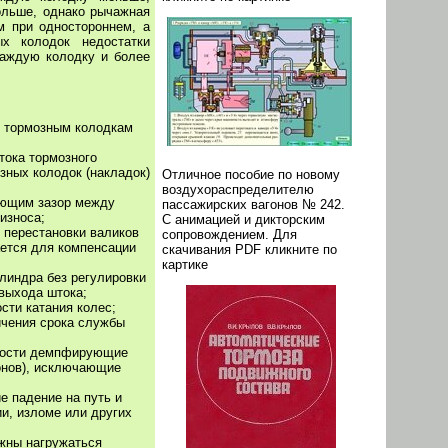
ольше, однако рычажная
м при одностороннем, а
х колодок недостатки
каждую колодку и более
м тормозным колодкам
тока тормозного
зных колодок (накладок)
Отличное пособие по новому
воздухораспределителю
ающим зазор между
пассажирских вагонов № 242.
износа;
С анимацией и дикторским
 перестановки валиков
сопровождением. Для
ается для компенсации
скачивания PDF кликните по
картике
линдра без регулировки
выхода штока;
сти катания колес;
ичения срока службы
имости демпфирующие
гонов), исключающие
 падение на путь и
и, изломе или других
жны нагружаться