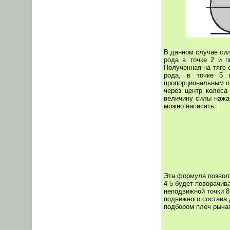
В данном случае си
рода в точке 2 и п
Полученная на тяге 
рода, в точке 5 
пропорциональным от
через центр колеса
величину силы нажа
можно написать:
Эта формула позволя
4-5 будет поворачив
неподвижной точки 8
подвижного состава 
подбором плеч рычаг