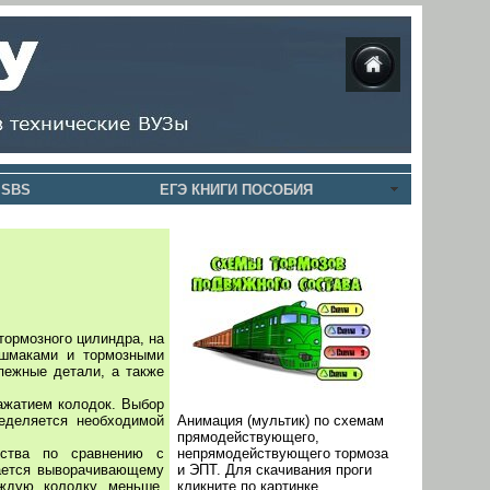
 SBS
ЕГЭ КНИГИ ПОСОБИЯ
тормозного цилиндра, на
ашмаками и тормозными
епежные детали, а также
ажатием колодок. Выбор
ределяется необходимой
Анимация (мультик) по схемам
прямодействующего,
ества по сравнению с
непрямодействующего тормоза
гается выворачивающему
и ЭПТ. Для скачивания проги
аждую колодку меньше,
кликните по картинке