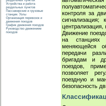
раздельных пунктах
Устройства и работа
полуавтоматич
раздельных пунктов
Пассажирские и грузовые
контроля за дв
станции. Узлы
Организация перевозок и
сигнализация; 
движения поездов
централизация, 
График движения поездов
Руководство движением
Движение поездо
поездов
на станциях 
меняющейся об
передачи разл
бригадам и др
поездов, прим
позволяет рег
поездную и ман
безопасность дв
Классификац