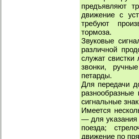
предъявляют тр
движение с уст
требуют произ
тормоза.
Звуковые сигна
различной прод
служат свистки 
звонки, ручны
петарды.
Для передачи д
разнообразные 
сигнальные знак
Имеется нескол
— для указания
поезда; стрел
движение по пря