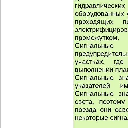
гидравлически
оборудованных 
проходящих п
электрифици
промежутком.
Сигнальные 
предупредитель
участках, где
выполнении пла
Сигнальные зн
указателей и
Сигнальные зн
света, поэтом
поезда они осв
некоторые сигн