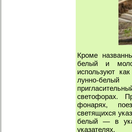
Кроме названны
белый и моло
используют ка
лунно-белы
пригласитель
светофорах. П
фонарях, поез
светящихся указ
белый — в ука
указателях.