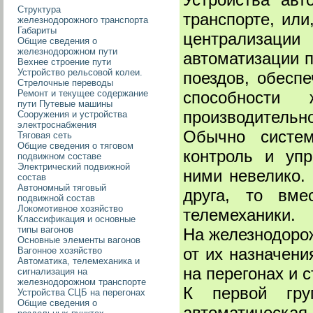
Структура
транспорте, или
железнодорожного транспорта
Габариты
централизации
Общие сведения о
железнодорожном пути
автоматизации 
Вехнее строение пути
Устройство рельсовой колеи.
поездов, обесп
Стрелочные переводы
способности
Ремонт и текущее содержание
пути Путевые машины
производительно
Сооружения и устройства
электроснабжения
Обычно систем
Тяговая сеть
Общие сведения о тяговом
контроль и упр
подвижном составе
Электрический подвижной
ними невелико.
состав
Автономный тяговый
друга, то вме
подвижной состав
Локомотивное хозяйство
телемеханики.
Классификация и основные
типы вагонов
На железнодоро
Основные элементы вагонов
от их назначени
Вагонное хозяйство
Автоматика, телемеханика и
на перегонах и с
сигнализация на
железнодорожном транспорте
К первой груп
Устройства СЦБ на перегонах
Общие сведения о
автоматическ