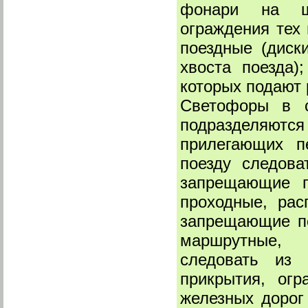
фонари на ше
ограждения тех 
поездные (диск
хвоста поезда)
которых подают 
Светофоры в с
подразделяются
прилегающих п
поезду следов
запрещающие п
проходные, ра
запрещающие по
маршрутные,
следовать из 
прикрытия, ог
железных дорог