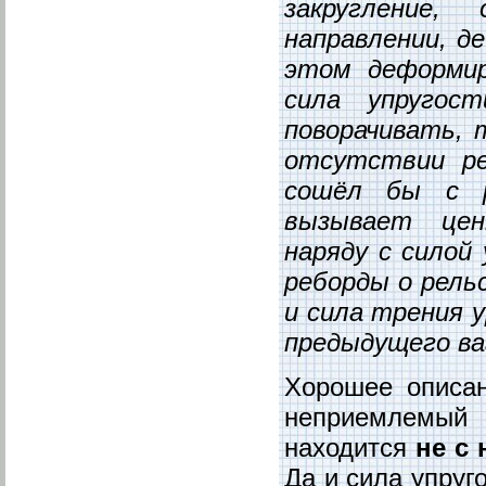
закругление
направлении, д
этом деформир
сила упругос
поворачивать, 
отсутствии ре
сошёл бы с р
вызывает цен
наряду с силой
реборды о рель
и сила трения 
предыдущего ва
Хорошее описан
неприемлемый 
находится
не с
Да и сила упруго