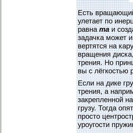
Есть вращающийс
улетает по инер
равна
ma
и созд
задачка может и
вертятся на кар
вращения диска,
трения. Но прин
вы с лёгкостью 
Если на дике гр
трения, а напри
закрепленной на
грузу. Тогда оп
просто центрост
уроугости пружи