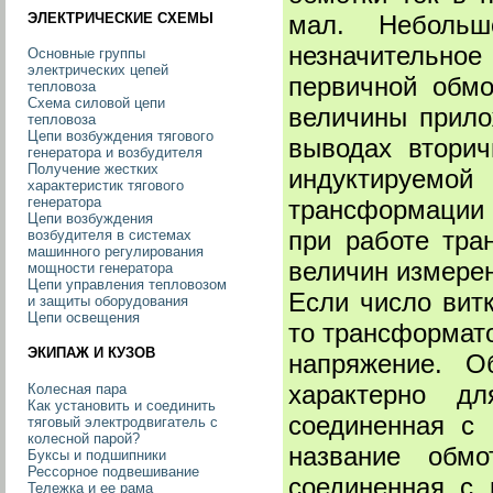
ЭЛЕКТРИЧЕСКИЕ СХЕМЫ
мал. Небольш
незначительное
Основные группы
электрических цепей
первичной обмо
тепловоза
Схема силовой цепи
величины прило
тепловоза
Цепи возбуждения тягового
выводах вторич
генератора и возбудителя
Получение жестких
индуктируемо
характеристик тягового
генератора
трансформации 
Цепи возбуждения
при работе тра
возбудителя в системах
машинного регулирования
величин измерен
мощности генератора
Цепи управления тепловозом
Если число вит
и защиты оборудования
Цепи освещения
то трансформат
ЭКИПАЖ И КУЗОВ
напряжение. О
характерно дл
Колесная пара
Как установить и соединить
соединенная с 
тяговый электродвигатель с
колесной парой?
название обмо
Буксы и подшипники
Рессорное подвешивание
соединенная с 
Тележка и ее рама