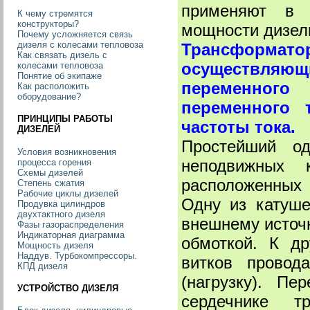
применяют в у
К чему стремятся
конструкторы?
мощности дизель
Почему усложняется связь
дизеля с колесами тепловоза
Трансформато
Как связать дизель с
осуществляющи
колесами тепловоза
Понятие об экипаже
переменного
Как расположить
оборудование?
переменного 
ПРИНЦИПЫ РАБОТЫ
частоты тока.
ДИЗЕЛЕЙ
Простейший од
Условия возникновения
неподвижных к
процесса горения
Схемы дизелей
расположенных 
Степень сжатия
Рабочие циклы дизелей
Одну из катуше
Продувка цилиндров
двухтактного дизеля
внешнему источн
Фазы газораспределения
Индикаторная диаграмма
обмоткой. К д
Мощность дизеля
Наддув. Турбокомпрессоры.
витков провод
КПД дизеля
(нагрузку). П
УСТРОЙСТВО ДИЗЕЛЯ
сердечнике тра