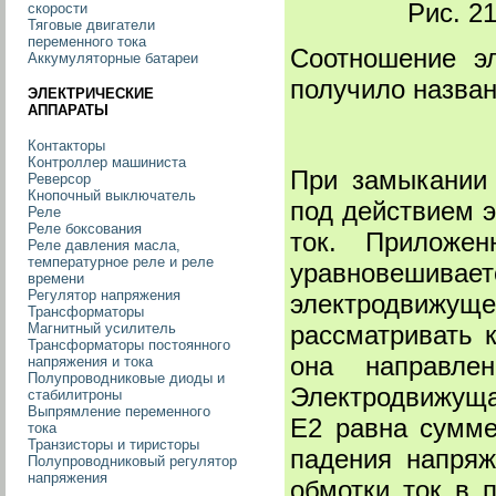
Рис. 2
скорости
Тяговые двигатели
переменного тока
Соотношение э
Аккумуляторные батареи
получило назва
ЭЛЕКТРИЧЕСКИЕ
АППАРАТЫ
Контакторы
Контроллер машиниста
При замыкании 
Реверсор
Кнопочный выключатель
под действием э
Реле
Реле боксования
ток. Приложе
Реле давления масла,
температурное реле и реле
уравновешива
времени
Регулятор напряжения
электродвижуще
Трансформаторы
рассматривать 
Магнитный усилитель
Трансформаторы постоянного
она направле
напряжения и тока
Полупроводниковые диоды и
Электродвижуща
стабилитроны
Выпрямление переменного
E2 равна сумме
тока
Транзисторы и тиристоры
падения напряж
Полупроводниковый регулятор
напряжения
обмотки ток в 