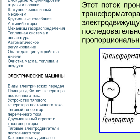
Блок дизеля, цилиндровые
Этот поток про
втулки и поршни
Шатунно-кривошипный
трансформатора
механизм
Крутильные колебания.
электродвижущу
Антивибраторы
Механизм газораспределения
последовательн
Топливная система и
аппаратура
пропорциональна
Автоматическое
регулирование
Охлаждающие устройства
дизеля
Очистка масла, топлива и
воздуха
ЭЛЕКТРИЧЕСКИЕ МАШИНЫ
Виды электрических передач
Принцип действия генератора
постоянного тока
Устройство тягового
генератора постоянного тока
Тяговый генератор
переменного тока
Двухмашинный агрегат и
тахогенераторы
Тяговые электродвигатели
постоянного тока
Как расширить диапазон