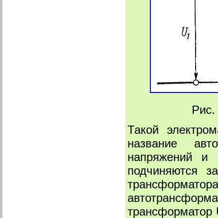
Рис
Такой электром
название авт
напряжений и 
подчиняются з
трансформатора,
автотрансфор
трансформатор U