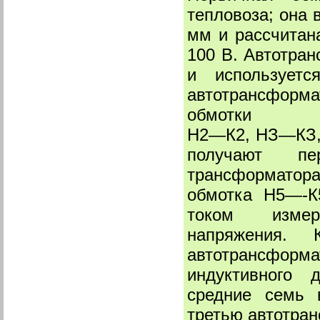
тепловоза; она 
мм и рассчитан
100 В. Автотра
и используетс
автотрансфор
обмотки
Н2—К2, НЗ—КЗ, 
получают пе
трансформатор
обмотка Н5—-К
током измери
напряжения.
автотрансфор
индуктивного 
средние семь 
третью автотра