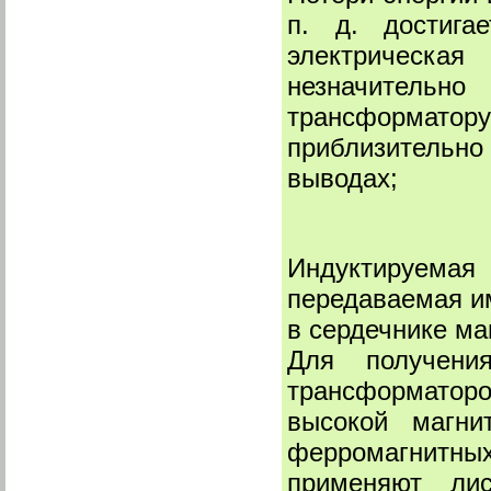
п. д. достиг
электрическая
незначительн
трансформатор
приблизительно
выводах;
Индуктируема
передаваемая и
в сердечнике ма
Для получени
трансформатор
высокой магни
ферромагнитны
применяют ли