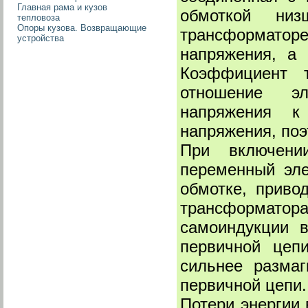
Главная рама и кузов
обмоткой ни
тепловоза
Опоры кузова. Возвращающие
трансформаторе
устройства
напряжения, а
Коэффициент 
отношение э
напряжения к
напряжения, поэ
При включени
переменный эле
обмотке, приво
трансформато
самоиндукции в
первичной цеп
сильнее размаг
первичной цепи.
Потери энергии 