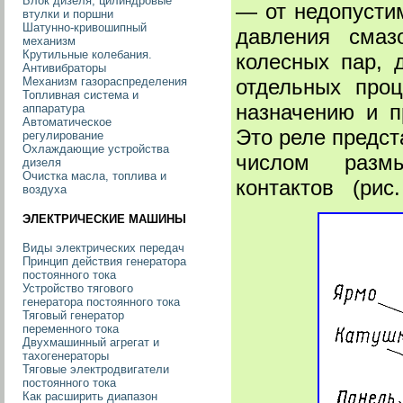
Блок дизеля, цилиндровые
— от недопусти
втулки и поршни
Шатунно-кривошипный
давления смаз
механизм
Крутильные колебания.
колесных пар, 
Антивибраторы
отдельных проц
Механизм газораспределения
Топливная система и
назначению и п
аппаратура
Автоматическое
Это реле предст
регулирование
Охлаждающие устройства
числом разм
дизеля
Очистка масла, топлива и
контактов (рис. 
воздуха
ЭЛЕКТРИЧЕСКИЕ МАШИНЫ
Виды электрических передач
Принцип действия генератора
постоянного тока
Устройство тягового
генератора постоянного тока
Тяговый генератор
переменного тока
Двухмашинный агрегат и
тахогенераторы
Тяговые электродвигатели
постоянного тока
Как расширить диапазон