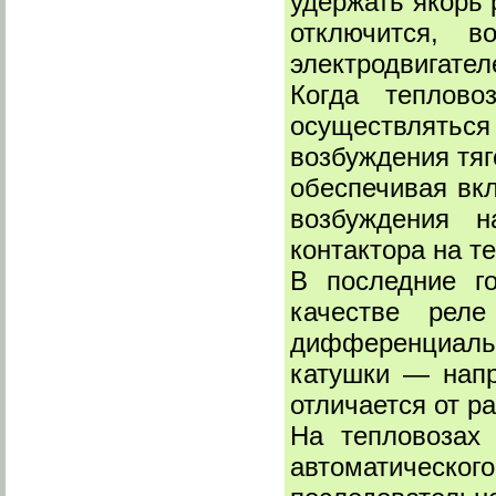
удержать якорь 
отключится, в
электродвигател
Когда теплово
осуществлятьс
возбуждения тяг
обеспечивая вк
возбуждения н
контактора на т
В последние г
качестве реле
дифференциаль
катушки — напр
отличается от р
На тепловозах
автоматическог