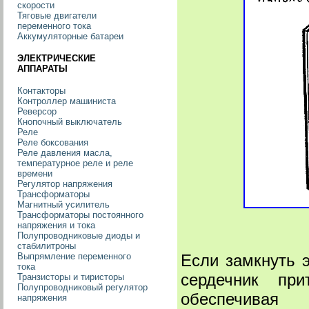
скорости
Тяговые двигатели
переменного тока
Аккумуляторные батареи
ЭЛЕКТРИЧЕСКИЕ
АППАРАТЫ
Контакторы
Контроллер машиниста
Реверсор
Кнопочный выключатель
Реле
Реле боксования
Реле давления масла,
температурное реле и реле
времени
Регулятор напряжения
Трансформаторы
Магнитный усилитель
Трансформаторы постоянного
напряжения и тока
Полупроводниковые диоды и
стабилитроны
Если замкнуть 
Выпрямление переменного
тока
сердечник при
Транзисторы и тиристоры
Полупроводниковый регулятор
обеспечивая
напряжения