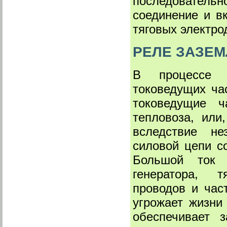
последовател
соединение и в
тяговых электро
РЕЛЕ ЗАЗЕ
В процессе д
токоведущих ча
токоведущие ч
тепловоза, или
вследствие нез
силовой цепи с
Большой ток 
генератора, т
проводов и час
угрожает жизни
обеспечивает з