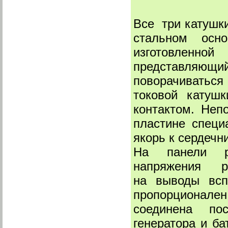
Все три катушк
стальном осно
изготовленной
представляющий
поворачиваться
токовой катуш
контактом. Неп
пластине специ
якорь к сердеч
На панели р
напряжения ре
на выводы вс
пропорционале
соединена пос
генератора и 