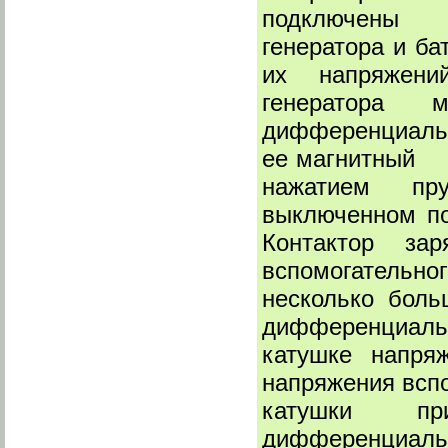
подключены 
генератора и ба
их напряжени
генератора 
дифференциаль
ее магнитный 
нажатием пружи
выключенном 
Контактор зар
вспомогательно
несколько бол
дифференциаль
катушке напря
напряжения вспо
катушки пр
дифференциальн