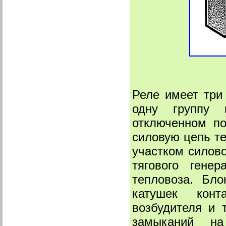
Реле имеет три
одну группу 
отключенном по
силовую цепь т
участком силов
тягового гене
тепловоза. Бл
катушек конт
возбудителя и 
замыканий на