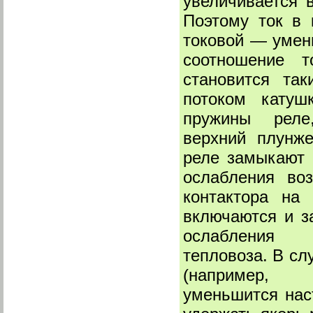
увеличивается в
Поэтому ток в
токовой — уме
соотношение 
становится та
потоком катуш
пружины реле, 
верхний плунже
реле замыкают
ослабления во
контактора на
включаются и 
ослабления в
тепловоза. В с
(например, н
уменьшится нас