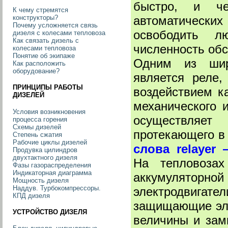
быстро, и че
К чему стремятся
автоматическ
конструкторы?
Почему усложняется связь
освободить л
дизеля с колесами тепловоза
Как связать дизель с
численность об
колесами тепловоза
Понятие об экипаже
Одним из широ
Как расположить
оборудование?
является реле,
ПРИНЦИПЫ РАБОТЫ
воздействием ка
ДИЗЕЛЕЙ
механического и
Условия возникновения
осуществляет
процесса горения
Схемы дизелей
протекающего в
Степень сжатия
Рабочие циклы дизелей
слова relayer 
Продувка цилиндров
двухтактного дизеля
На тепловозах
Фазы газораспределения
Индикаторная диаграмма
аккумулятор
Мощность дизеля
Наддув. Турбокомпрессоры.
электродвигат
КПД дизеля
защищающие эле
УСТРОЙСТВО ДИЗЕЛЯ
величины и зам