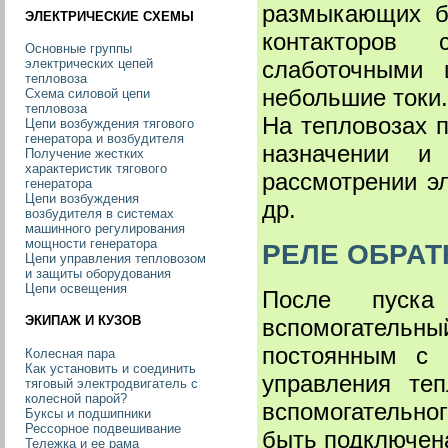
размыкающих бл
ЭЛЕКТРИЧЕСКИЕ СХЕМЫ
контакторов 
Основные группы
электрических цепей
слаботочными 
тепловоза
небольшие токи.
Схема силовой цепи
тепловоза
На тепловозах 
Цепи возбуждения тягового
генератора и возбудителя
назначении и
Получение жестких
характеристик тягового
рассмотрении э
генератора
Цепи возбуждения
др.
возбудителя в системах
машинного регулирования
мощности генератора
РЕЛЕ ОБРАТ
Цепи управления тепловозом
и защиты оборудования
Цепи освещения
После пуска
ЭКИПАЖ И КУЗОВ
вспомогательны
постоянным с 
Колесная пара
Как установить и соединить
управления те
тяговый электродвигатель с
колесной парой?
вспомогательног
Буксы и подшипники
Рессорное подвешивание
быть подключена
Тележка и ее рама