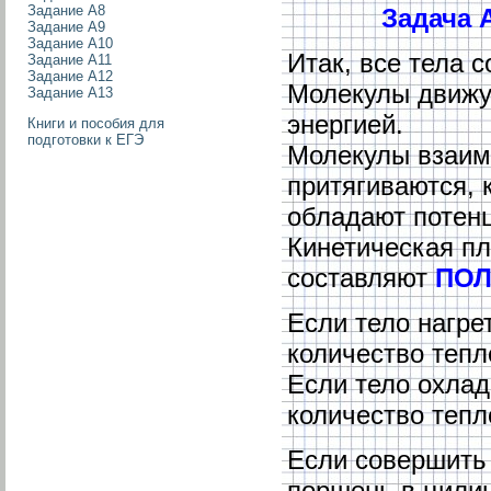
Задание А8
Задача 
Задание А9
Задание А10
Итак, все тела с
Задание А11
Задание А12
Молекулы движут
Задание А13
энергией.
Книги и пособия для
подготовки к ЕГЭ
Молекулы взаимо
притягиваются, 
обладают потенц
Кинетическая пл
составляют
ПОЛ
Если тело нагрет
количество тепл
Если тело охлади
количество тепл
Если совершить 
поршень в цилин