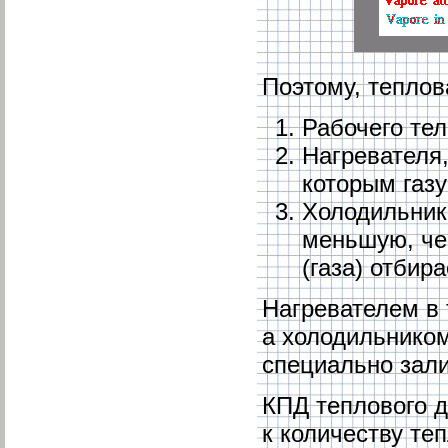
Поэтому, теплов
Рабочего тела
Нагревателя,
которым газ
Холодильник
меньшую, чем
(газа) отбир
Нагревателем в 
а холодильнико
специально зал
КПД теплового д
к количеству те