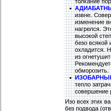
толкание по
АДИАБАТН
извне. Совер
изменение вн
нагрелся. Эт
высокой сте
безо всякой 
охладится. Н
из огнетушит
Рекомендуетс
обморозить.
ИЗОБАРНЫ
тепло затрач
совершение 
Изо всех этих 
без подвода (от