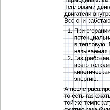
Тепловыми двиг
двигатели внутр
Все они работаю
При сгорании
потенциальн
в тепловую. 
называемая 
Газ (рабочее
всего толкае
кинетическа
энергию.
А после расшире
то есть газ сжат
той же температ
сжатию газа буд