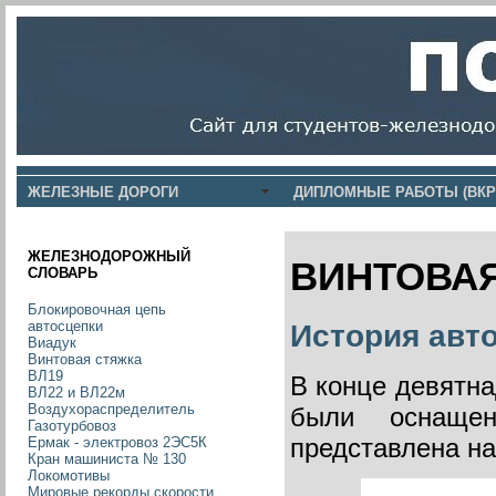
ЖЕЛЕЗНЫЕ ДОРОГИ
ДИПЛОМНЫЕ РАБОТЫ (ВКР
ЖЕЛЕЗНОДОРОЖНЫЙ
ВИНТОВА
СЛОВАРЬ
Блокировочная цепь
автосцепки
История авт
Виадук
Винтовая стяжка
ВЛ19
В конце девятна
ВЛ22 и ВЛ22м
Воздухораспределитель
были оснаще
Газотурбовоз
представлена на
Ермак - электровоз 2ЭС5К
Кран машиниста № 130
Локомотивы
Мировые рекорды скорости