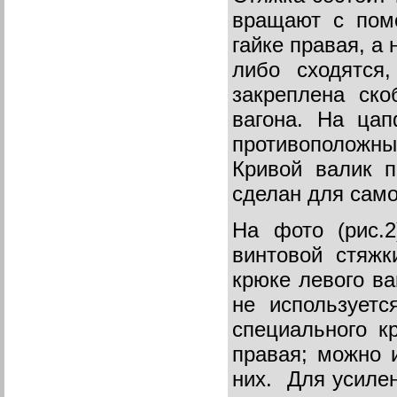
вращают с помо
гайке правая, а 
либо сходятся
закреплена ско
вагона. На цап
противоположн
Кривой валик п
сделан для само
На фото (рис.
винтовой стяжк
крюке левого ва
не использует
специального к
правая; можно 
них. Для усилен