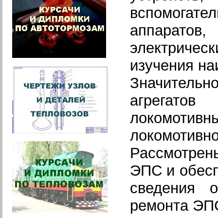
вспомогате
аппаратов,
электрическ
изучения на
Значительн
агрегато
локомотивны
локомотивно
Рассмотрен
ЭПС и обес
сведения 
ремонта ЭП