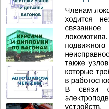
Членам локо
ходится не
связанное
локомотив
подвижног
неисправно
также узлов
которые тре
в работоспо
В связи с
электропод
устройств,