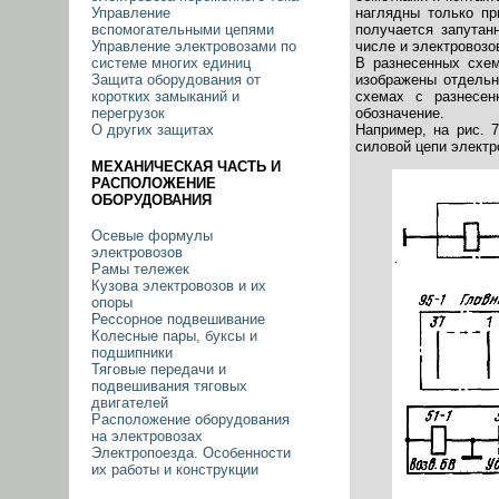
наглядны только пр
Управление
получается запутан
вспомогательными цепями
числе и электровозо
Управление электровозами по
В разнесенных схем
системе многих единиц
изображены отдельн
Защита оборудования от
схемах с разнесен
коротких замыканий и
обозначение.
перегрузок
Например, на рис.
О других защитах
силовой цепи электр
МЕХАНИЧЕСКАЯ ЧАСТЬ И
РАСПОЛОЖЕНИЕ
ОБОРУДОВАНИЯ
Осевые формулы
электровозов
Рамы тележек
Кузова электровозов и их
опоры
Рессорное подвешивание
Колесные пары, буксы и
подшипники
Тяговые передачи и
подвешивания тяговых
двигателей
Расположение оборудования
на электровозах
Электропоезда. Особенности
их работы и конструкции