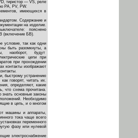
VD, тиристор — VS, реле
о PA, PV, PW.
лементов, имеющихся в
андартом. Содержание и
окументации на изделие.
ключателе: пояснено
В (включение БВ).
е условие, так как одни
жны быть разомкнуты, а
акты, наоборот, будут
лектрические цепи при
аратов при прохождении
ах контакты изображают
онтакты.
ии, быстрому устранению
как говорят, читать их.
ения, определяют, какие
ь, что схема прочитана.
о знать основные законы
дположений. Необходимо
ящие в цепь, и о многом
ают машины и аппараты,
оянного тока чаще всего
 установках переменного
ругую фазу или нулевой
ающие электроснабжение