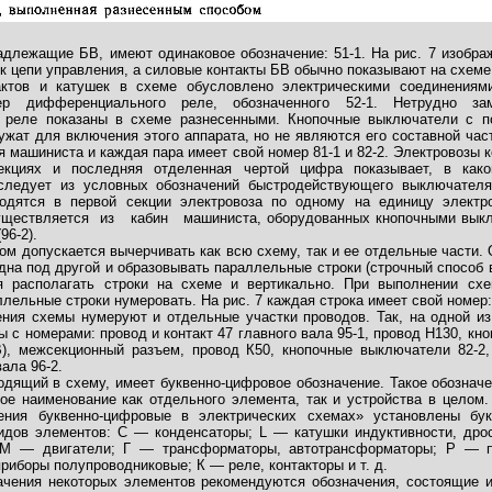
адлежащие БВ, имеют одинаковое обозначение: 51-1. На рис. 7 изобра
к цепи управления, а силовые контакты БВ обычно показывают на схеме
актов и катушек в схеме обусловлено электрическими соединениям
мер дифференциального реле, обозначенного 52-1. Нетрудно за
 реле показаны в схеме разнесенными. Кнопочные выключатели с 
ужат для включения этого аппарата, но не являются его составной ча
я машиниста и каждая пара имеет свой номер 81-1 и 82-2. Электровозы 
кциях и последняя отделенная чертой цифра показывает, в как
 следует из условных обозначений быстродействующего выключател
одятся в первой секции электровоза по одному на единицу электр
ществляется из кабин машиниста, оборудованных кнопочными выклю
96-2).
ом допускается вычерчивать как всю схему, так и ее отдельные части
дна под другой и образовывать параллельные строки (строчный способ
ся располагать строки на схеме и вертикально. При выполнении сх
ельные строки нумеровать. На рис. 7 каждая строка имеет свой номер: К
ения схемы нумеруют и отдельные участки проводов. Так, на одной из
с номерами: провод и контакт 47 главного вала 95-1, провод Н130, кн
), межсекционный разъем, провод К50, кнопочные выключатели 82-2,
вала 96-2.
одящий в схему, имеет буквенно-цифровое обозначение. Такое обознач
ое наименование как отдельного элемента, так и устройства в целом.
ения буквенно-цифровые в электрических схемах» установлены бу
идов элементов: С — конденсаторы; L — катушки индуктивности, дро
; М — двигатели; Г — трансформаторы, автотрансформаторы; Р — п
риборы полупроводниковые; К — реле, контакторы и т. д.
ачения некоторых элементов рекомендуются обозначения, состоящие и