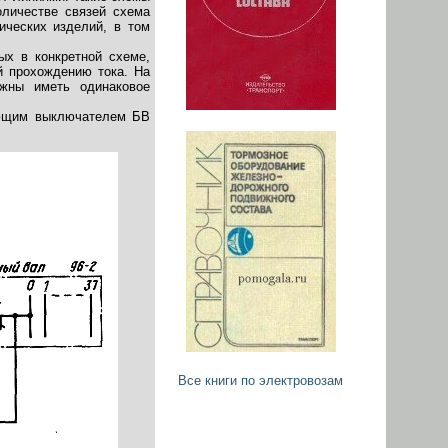
оличестве связей схема
ических изделий, в том
ых в конкретной схеме,
й прохождению тока. На
жны иметь одинаковое
ующим выключателем БВ
Все книги по электровозам