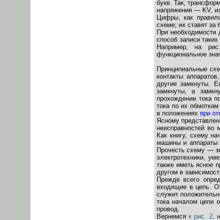
букв. Так, трансфор
напряжения — KV, из
Цифры, как правил
схеме; их ставят за б
При необходимости 
способ записи таких
Например, на рис
функциональное знач
Принципиальные с
контакты аппаратов
другие замкнуты. 
замкнуты, а замкн
прохождении тока п
тока по их обмоткам
в положениях
при от
Ясному представлени
неисправностей во м
Как книгу, схему на
машины и аппараты в
Прочесть схему — зн
электротехники, ум
также иметь ясное п
другом в зависимост
Прежде всего опред
входящие в цепь. О
служит положительны
тока началом цепи 
провод.
Вернемся
к рис. 2,
н