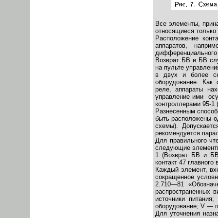
Все элементы, прин
относящиеся только 
Расположение конт
аппаратов, напри
дифференциального
Возврат БВ и БВ сл
на пульте управлени
в двух и более се
оборудование. Как
реле, аппараты нах
управление ими осу
контроллерами 95-1 (
Разнесенным способ
быть расположены о
схемы). Допускает
рекомендуется паралл
Для правильного чт
следующие элементы 
1 (Возврат БВ и БВ
контакт 47 главного 
Каждый элемент, вх
сокращенное условн
2.710—81 «Обознач
распространенных в
источники питания
оборудование; V — п
Для уточнения назн