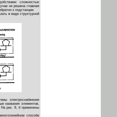
добствами: сложностью
лучае не решена главная
обратно к подстанции.
зать в виде структурной
темы электроснабжения
ные названия элементов,
 На рис. 8, б применены
многолинейном способе