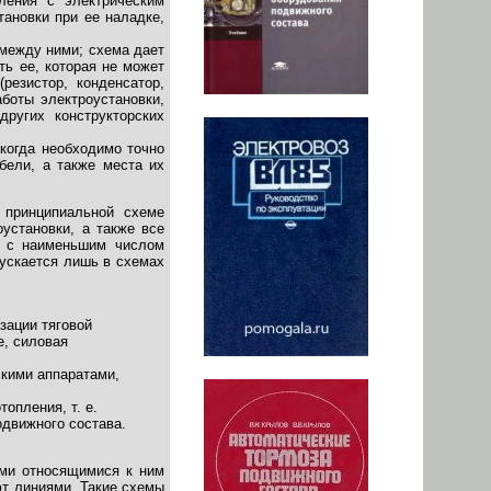
ления с электрическим
ановки при ее наладке,
 между ними; схема дает
ть ее, которая не может
резистор, конденсатор,
боты электроустановки,
ругих конструкторских
когда необходимо точно
абели, а также места их
 принципиальной схеме
установки, а также все
и с наименьшим числом
пускается лишь в схемах
зации тяговой
е, силовая
скими аппаратами,
опления, т. е.
одвижного состава.
ми относящимися к ним
т линиями. Такие схемы