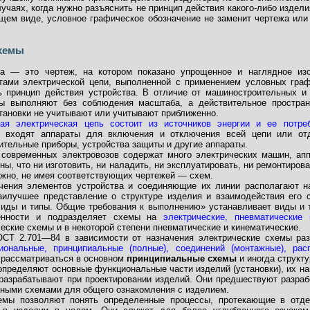
лучаях, когда нужно разъяснить не принцип действия какого-либо издели
бщем виде, условное графическое обозначение не заменит чертежа или 
схемы
ма — это чертеж, на котором показано упрощенное и наглядное из
ами электрической цепи, выполненной с применением условных граф
 принцип действия устройства. В отличие от машиностроительных и
мы выполняют без соблюдения масштаба, а действительное простран
тановки не учитывают или учитывают приближенно.
ая электрическая цепь состоит из источников энергии и ее потре
ь входят аппараты для включения и отключения всей цепи или от
ительные приборы, устройства защиты и другие аппараты.
 современных электровозов содержат много электрических машин, апп
ны, что ни изготовить, ни наладить, ни эксплуатировать, ни ремонтиров
ожно, не имея соответствующих чертежей — схем.
чения элементов устройства и соединяющие их линии располагают н
аилучшее представление о структуре изделия и взаимодействия его 
иды и типы. Общие требования к выполнению» устанавливает виды и 
енности и подразделяет схемы на
электрические, пневматические 
еские схемы и в некоторой степени пневматические и кинематические.
ОСТ 2.701—84 в зависимости от назначения электрические схемы р
иональные, принципиальные (полные), соединений (монтажные), рас
 рассматриваться в основном
принципиальные схемы
и иногда структу
пределяют основные функциональные части изделий (установки), их на
разрабатывают при проектировании изделий. Они предшествуют разрабо
рными схемами для общего ознакомления с изделием.
емы позволяют понять определенные процессы, протекающие в отд