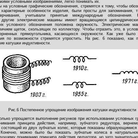
акими условными изображениями, легко понимать их.
ы на условные графические обозначения, стремятся к тому, чтобы обо
характерные особенности изделия, были просты для запоминания, 
рчивания, учитывали принятые международные обозначения. Н
и другие электрические машины имеют вращающиеся цилиндрические 
их условного обозначения положена окружность. Электрические ма
личием щеток, скользящих по коллектору. Чтобы отразить это, в усло
ерненных прямоугольника, касающихся окружности. Как уже было 
ия по возможности стремятся упростить. На рис. 6 показано, как 
ие катушки индуктивности.
Рис.6 Постепенное упрощение изображения катушки индуктивности
колько упрощается выполнение рисунков при использовании условных г
имания принципа действия, например, зубчатого редуктора, верне
, состоящий из двух зубчатых колес, которые показаны образующимися
Конечно, можно было бы показать зубчатые колеса в натурально
лучшему пониманию принципа действия редуктора, но зато значительно