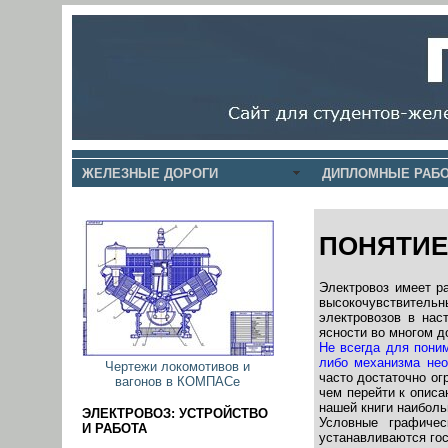
ЖЕЛЕЗНЫЕ ДОРОГИ
ДИПЛОМНЫЕ РАБО
ПОНЯТИЕ
Электровоз имеет р
высокочувствительн
электровозов в нас
ясности во многом д
Не всегда для поним
либо механизма нео
Чертежи локомотивов и
часто достаточно о
вагонов в КОМПАСе
чем перейти к опис
нашей книги наибол
ЭЛЕКТРОВОЗ: УСТРОЙСТВО
Условные графичес
И РАБОТА
устанавливаются го