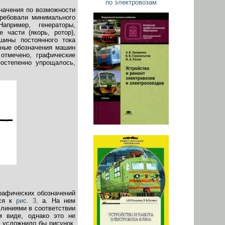
по электровозам
значения по возможности
требовали минимального
апример, генераторы,
части (якорь, ротор),
шины постоянного тока
вные обозначения машин
отмечено, графические
постепенно упрощалось,
рафических обозначений
мся к
рис. 3,
а. На нем
 линиями в соответствии
м виде, однако это не
 усложнило бы рисунок.