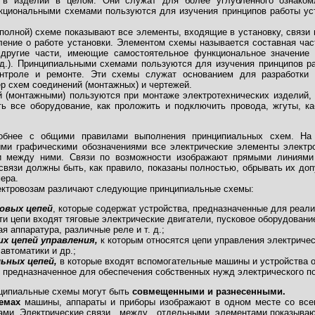
 в изделии в целом. Они служат для более углубленного ознаком
кциональными схемами пользуются для изучения принципов работы уст
полной) схеме показывают все элементы, входящие в установку, связи
ление о работе установки. Элементом схемы называется составная час
другие части, имеющие самостоятельное функциональное значение (
 д.). Принципиальными схемами пользуются для изучения принципов ра
онтроле и ремонте. Эти схемы служат основанием для разработки д
р схем соединений (монтажных) и чертежей.
 (монтажными) пользуются при монтаже электротехнических изделий, 
ить все оборудование, как проложить и подключить провода, жгуты, к
обнее с общими правилами выполнения принципиальных схем. На
ми графическими обозначениями все электрические элементы электро
зи между ними. Связи по возможности изображают прямыми линиям
связи должны быть, как правило, показаны полностью, обрывать их до
ера.
ектровозам различают следующие принципиальные схемы:
овых цепей
, которые содержат устройства, предназначенные для реали
ти цепи входят тяговые электрические двигатели, пусковое оборудовани
я аппаратура, различные реле и т. д.;
х цепей управления,
к которым относятся цепи управления электриче
автоматики и др.;
ьных цепей,
в которые входят вспомогательные машины и устройства от
 предназначенное для обеспечения собственных нужд электрического п
ципиальные схемы могут быть
совмещенными и разнесенными.
емах
машины, аппараты и приборы изображают в одном месте со все
тами. Электрические связи между отдельными элементами показываю