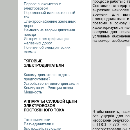
процессе работы с т
Первое знакомство с
Составляя стандарт
электровозом
выражали наиболее 
Переменный или постоянный
времени для выче
ток
электродвигатели 
Электроснабжение железных
поэтому в основу 
дорог
характеризуются на
Немного из теории движения
введены два незач
поезда
условные обозначен
История электрификации
например, изображен
железных дорог
Понятия об электрических
схемах
ТЯГОВЫЕ
ЭЛЕКТРОДВИГАТЕЛИ
Какому двигателю отдать
предпочтение?
Устройство тягового двигателя
Коммутация. Реакция якоря.
Мощность
АППАРАТЫ СИЛОВОЙ ЦЕПИ
ЭЛЕКТРОВОЗОВ
ПОСТОЯННОГО ТОКА
Чтобы оценить, нас
без ущерба для пон
Токоприемники
изображен редуктор
Разъединители и
с ГОСТ 2.770—68. 
быстродействующие
способствовало бы 