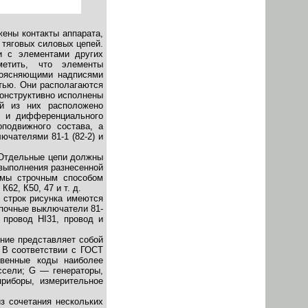
жены контакты аппарата,
 тяговых силовых цепей.
и с элементами других
метить, что элементы
поясняющими надписями
стью. Они располагаются
конструктивно исполнены
ой из них расположено
я и дифференциального
оподвижного состава, а
чателями 81-1 (82-2) и
. Отдельные цепи должны
 выполнения разнесенной
емы строчным способом
62, К50, 47 и т. д.
 строк рисунка имеются
опочные выключатели 81-
 провод HI31, провод и
ение представляет собой
 В соответствии с ГОСТ
квенные коды наиболее
ссели; G — генераторы,
риборы, измерительное
з сочетания нескольких