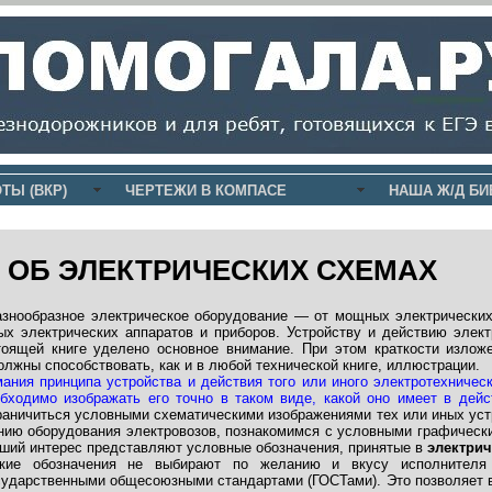
ТЫ (ВКР)
ЧЕРТЕЖИ В КОМПАСЕ
НАША Ж/Д БИ
 ОБ ЭЛЕКТРИЧЕСКИХ СХЕМАХ
азнообразное электрическое оборудование — от мощных электрических
ых электрических аппаратов и приборов. Устройству и действию элект
тоящей книге уделено основное внимание. При этом краткости изложе
олжны способствовать, как и в любой технической книге, иллюстрации.
ания принципа устройства и действия того или иного электротехническ
бходимо изображать его точно в таком виде, какой оно имеет в дейс
граничиться условными схематическими изображениями тех или иных ус
анию оборудования электровозов, познакомимся с условными графическ
ьший интерес представляют условные обозначения, принятые в
электрич
кие обозначения не выбирают по желанию и вкусу исполнителя 
сударственными общесоюзными стандартами (ГОСТами). Это позволяет в