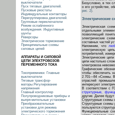
выключатели
Безусловно, в тех с
Пуск тяговых двигателей.
о его устройстве, о
Пусковые реостаты
рис. 2)
.
Индивидуальные контакторы
Перегруппировка двигателей.
Электрические 
Групповые переключатели
Режим ослабленного
Электрическая схе
возбуждения. Индуктивные
отдельными элемент
шунты
позволяющий понять
Реверсоры
электрические схе
Электрическое торможение
составных частей ус
Принципиальные схемы
Напомним, что
люб
силовых цепей
электрическую цеп
потребителей, измер
АППАРАТЫ И СИЛОВОЙ
Электрические цепи
ЦЕПИ ЭЛЕКТРОВОЗОВ
цепи настолько слож
ПЕРЕМЕННОГО ТОКА
электровоза невозм
Графические обозна
чтобы обеспечить н
Токоприемники. Главные
2.701—84 «Схемы. В
выключатели
отраслей промышл
Тяговые трансфор-
интересуют электрич
маторы.Регулирование
В соответствии с Г
напряжения
структурные, функц
Главный контроллер
другие. Далее будут
Полупроводниковые приборы и
Структурные схемы о
выпря-мительные установки
Структурные схемы 
Преобразовательные
пользуются структу
установки для режима
Функциональные сх
электрического торможения