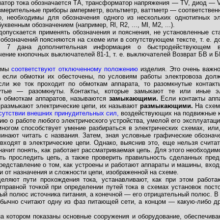
матор тока обозначается ТА, трансформатор напряжения — TV, диод — 
мерительные приборы амперметр, вольтметр, ваттметр — соответственн
о, необходимы для обозначения одного из нескольких однотипных э
уквенным обозначением (например, Rl, R2, ..., Ml, М2, ...).
допускается применять обозначения и пояснения, не установленные ст
 обозначений поясняются на схеме или в сопутствующем тексте, т. е. д
. 7 дана дополнительная информация о быстродействующем вы
ение кнопочных выключа­телей 81-1, т. е. выключателей Возврат БВ и Б
хемы
соответствуют отключенному положению
изделия. Это очень важно
, если обмотки их обесточены, по условиям работы электровоза дол
Если же ток проходит по обмоткам аппарата, то разомкнутые конт
утые — разомкнуты. Контакты, которые замыкают те или иные э
о обмоткам аппаратов, называются
замыкающими.
Если контакты апп
 размыкают электрические цепи, их называют
размыкающими.
На схем
сутствии внешних принудительных сил,
воздействующих на подвижные к
ю о работе любого электрического устройства, умелой его эксплуатац
ногом способствует умение разбираться в электрических схемах, или, 
чинают читать с названия. Затем, зная условные графические обознач
ходят в электрические цепи. Однако, выяснив это, еще нельзя считат
ачит понять, как работает рассматриваемая цепь. Для этого необходим
еть проследить цепь, а также проверить правильность сделанных пре
редставление о том, как устроены и работают аппараты и машины, вход
и от назначения и сложности цепи, изображенной на схеме.
еляют пути прохождения тока, устанавливают, как при этом работ
тправной точкой при определении путей тока в схемах установок пост
й полюс источника питания, а конечной — его отрицатель­ный полюс. В
обычно считают одну из фаз питающей сети, а концом — какую-либо д
а котором показаны основные сооружения и оборудование, обеспечив