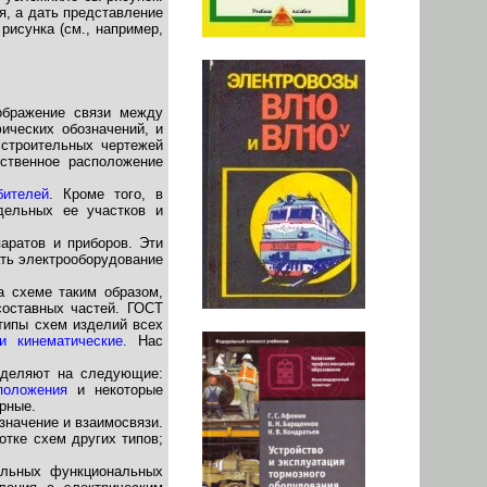
я, а дать представление
рисунка (см., например,
ображение связи между
ических обозначений, и
 строительных чертежей
ственное расположение
бителей
. Кроме того, в
дельных ее участков и
аратов и приборов. Эти
ать электрооборудование
а схеме таким образом,
составных частей. ГОСТ
типы схем изделий всех
и кинематические.
Нас
азделяют на следующие:
положения
и некоторые
рные.
значение и взаимосвязи.
тке схем других типов;
ельных функциональных