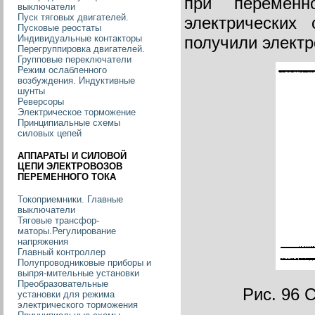
при переменн
выключатели
Пуск тяговых двигателей.
электрических
Пусковые реостаты
Индивидуальные контакторы
получили электр
Перегруппировка двигателей.
Групповые переключатели
Режим ослабленного
возбуждения. Индуктивные
шунты
Реверсоры
Электрическое торможение
Принципиальные схемы
силовых цепей
АППАРАТЫ И СИЛОВОЙ
ЦЕПИ ЭЛЕКТРОВОЗОВ
ПЕРЕМЕННОГО ТОКА
Токоприемники. Главные
выключатели
Тяговые трансфор-
маторы.Регулирование
напряжения
Главный контроллер
Полупроводниковые приборы и
выпря-мительные установки
Преобразовательные
Рис. 96 
установки для режима
электрического торможения