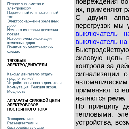
повреждения об
Первое знакомство с
их, применяют 
электровозом
Переменный или постоянный
С двумя аппа
ток
Электроснабжение железных
перегрузок мы
дорог
Немного из теории движения
выключатель н
поезда
История электрификации
выключатель на 
железных дорог
Понятия об электрических
Быстродействую
схемах
силовую цепь 
ТЯГОВЫЕ
контроля за дей
ЭЛЕКТРОДВИГАТЕЛИ
сигнализации 
Какому двигателю отдать
предпочтение?
автоматически
Устройство тягового двигателя
Коммутация. Реакция якоря.
применяют спе
Мощность
являются
реле.
АППАРАТЫ СИЛОВОЙ ЦЕПИ
По принципу де
ЭЛЕКТРОВОЗОВ
ПОСТОЯННОГО ТОКА
тепловыми, эле
Токоприемники
устройства, воз
Разъединители и
быстродействующие