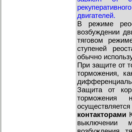
рекуперативног
двигателей.
В режиме реос
возбуждении дви
тяговом режим
ступеней реост
обычно использу
При защите от т
торможения, ка
дифференциальн
Защита от кор
торможения 
осуществляется
контакторами
К
выключении м
возбуждения тя