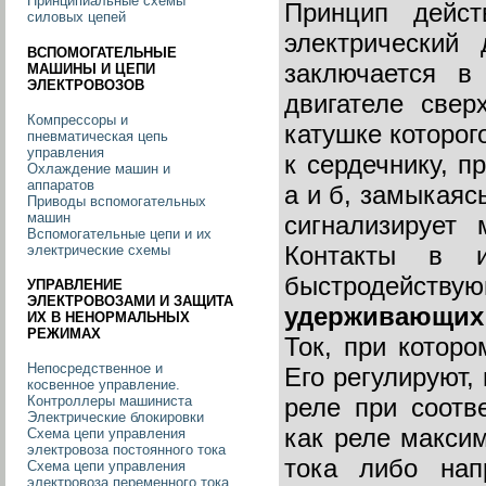
Принципиальные схемы
Принцип дейст
силовых цепей
электрически
ВСПОМОГАТЕЛЬНЫЕ
заключается в
МАШИНЫ И ЦЕПИ
ЭЛЕКТРОВОЗОВ
двигателе свер
Компрессоры и
катушке которог
пневматическая цепь
управления
к сердечнику, п
Охлаждение машин и
аппаратов
а и б, замыкаяс
Приводы вспомогательных
машин
сигнализирует 
Вспомогательные цепи и их
Контакты в и
электрические схемы
быстродейст
УПРАВЛЕНИЕ
ЭЛЕКТРОВОЗАМИ И ЗАЩИТА
удерживающих 
ИХ В НЕНОРМАЛЬНЫХ
РЕЖИМАХ
Ток, при котор
Непосредственное и
Его регулируют,
косвенное управление.
реле при соотв
Контроллеры машиниста
Электрические блокировки
как реле макси
Схема цепи управления
электровоза постоянного тока
тока либо нап
Схема цепи управления
электровоза переменного тока