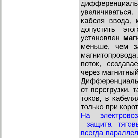
дифференциал
увеличиваться.
кабеля ввода, 
допустить это
установлен
маг
меньше, чем з
магнитопровода
поток, создава
через магнитный
Дифференциальн
от перегрузки, т
токов, в кабеля
только при коро
На электрово
защита тяговых
всегда параллел