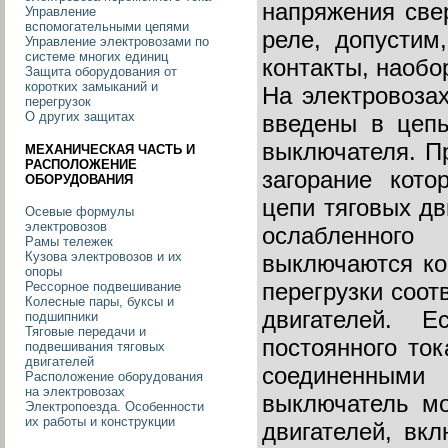
напряжения свер
Управление
вспомогательными цепями
реле, допустим
Управление электровозами по
системе многих единиц
контакты, наобо
Защита оборудования от
коротких замыканий и
На электровозах
перегрузок
О других защитах
введены в цеп
выключателя. П
МЕХАНИЧЕСКАЯ ЧАСТЬ И
РАСПОЛОЖЕНИЕ
загорание кото
ОБОРУДОВАНИЯ
цепи тяговых дв
Осевые формулы
электровозов
ослабленного
Рамы тележек
Кузова электровозов и их
выключаются ко
опоры
перегрузки соот
Рессорное подвешивание
Колесные пары, буксы и
двигателей. Е
подшипники
Тяговые передачи и
постоянного ток
подвешивания тяговых
двигателей
соединенными
Расположение оборудования
на электровозах
выключатель мо
Электропоезда. Особенности
их работы и конструкции
двигателей, вк