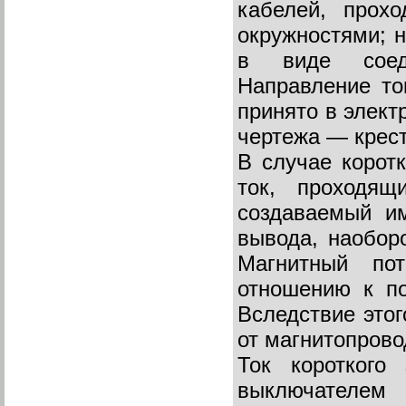
кабелей, прохо
окружностями; 
в виде соеди
Направление то
принято в электр
чертежа — крес
В случае корот
ток, проходящ
создаваемый им
вывода, наоборо
Магнитный по
отношению к п
Вследствие этог
от магнитопрово
Ток короткого
выключател