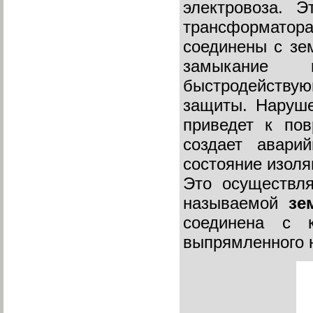
электровоза. Э
трансформато
соединены с зем
замыкание 
быстродейству
защиты. Наруше
приведет к по
создает авари
состояние изоля
Это осуществ
называемой
зе
соединена с 
выпрямленного