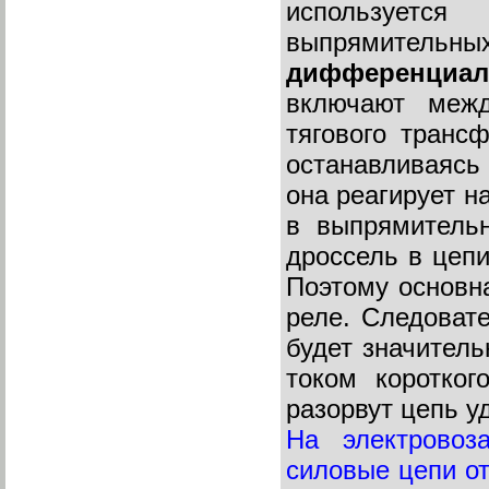
используетс
выпрямительны
дифференциа
включают межд
тягового транс
останавливаясь
она реагирует н
в выпрямительн
дроссель в цепи
Поэтому основна
реле. Следоват
будет значитель
током коротког
разорвут цепь 
На электровоз
силовые цепи о