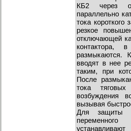
КБ2 через о
параллельно к
тока короткого 
резкое повыше
отключающей ка
контактора, 
размыкаются. 
вводят в нее р
таким, при кот
После размыкан
тока тяговых
возбуждения в
вызывая быстро
Для защиты о
переменного
устанавливают