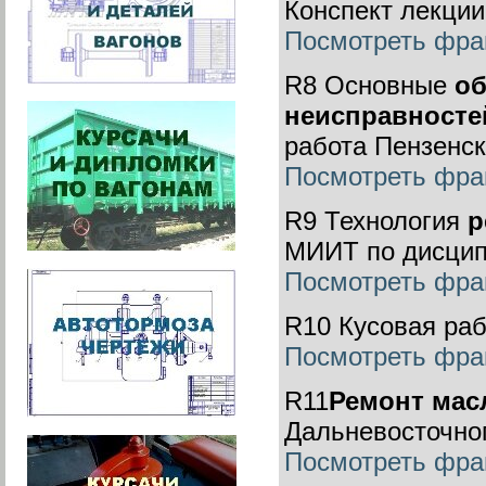
Конспект лекци
Посмотреть фра
R8 Основные
об
неисправносте
работа Пензенск
Посмотреть фра
R9 Технология
р
МИИТ по дисципл
Посмотреть фраг
R10 Кусовая ра
Посмотреть фра
R11
Ремонт мас
Дальневосточно
Посмотреть фра