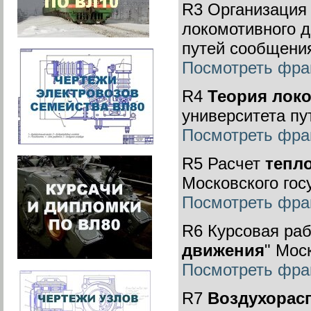
R3 Организация
локомотивного д
путей сообщени
Посмотреть фра
R4
Теория лок
университета п
Посмотреть фра
R5 Расчет
тепл
Московского гос
Посмотреть фра
R6 Курсовая раб
движения
" Мос
Посмотреть фра
R7
Воздухорасп