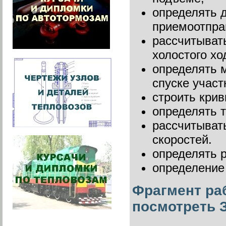
определять д
приемоотпра
рассчитыват
холостого хо
определять 
спуске участ
строить крив
определять т
рассчитыват
скоростей.
определять р
определение
Фрагмент ра
посмотреть