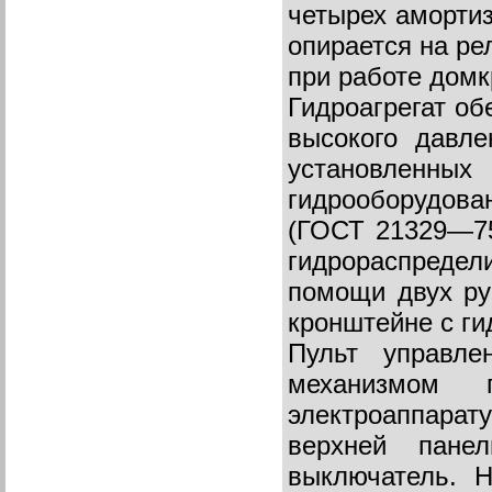
четырех аморти
опирается на ре
при работе домк
Гидроагрегат об
высокого давле
установленн
гидрооборудова
(ГОСТ 21329—75
гидрораспредели
помощи двух ру
кронштейне с ги
Пульт управле
механизмом п
электроаппарат
верхней пане
выключатель. 