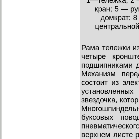
1—тележка; 2 
кран; 5 — ру
домкрат; 8
центральной
Рама тележки из
четыре кроншт
подшипниками д
Механизм пере
состоит из эле
установленных
звездочка, кото
Многошпиндельн
буксовых пово
пневматического
верхнем листе р