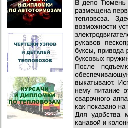
В депо Тюмень 
размещена перва
тепловоза. Зд
возможности уст
электродвигател
рукавов пескоп
буксы, привода
буксовых пружин
После подъемк
обеспечивающую
выкатывают. Исп
нему питание о
сварочного аппа
как показано на 
Для удобства 
канавой и коло