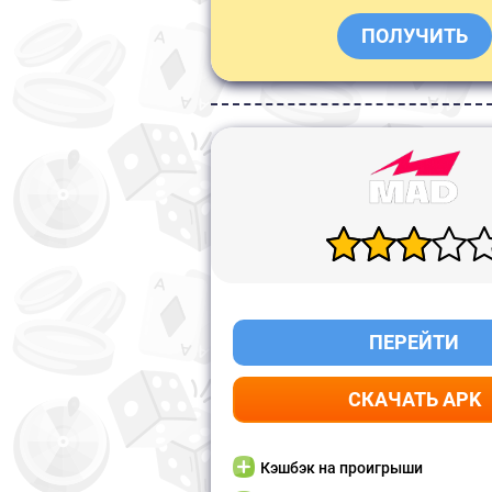
ПОЛУЧИТЬ
ПЕРЕЙТИ
СКАЧАТЬ APK
Кэшбэк на проигрыши