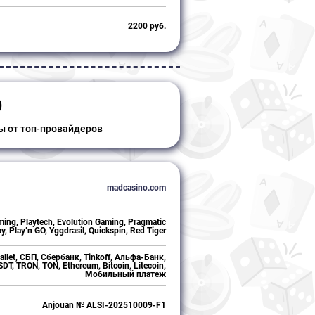
2200 руб.
D
ы от топ-провайдеров
madcasino.com
ing, Playtech, Evolution Gaming, Pragmatic
ay, Play’n GO, Yggdrasil, Quickspin, Red Tiger
Wallet, СБП, Сбербанк, Tinkoff, Альфа-Банк,
DT, TRON, TON, Ethereum, Bitcoin, Litecoin,
Мобильный платеж
Anjouan № ALSI-202510009-F1