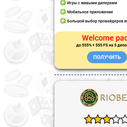
Игры с живыми дилерами
Мобильное приложение
Большой выбор провайдеров и
Welcome pa
до 555% + 555 FS на 5 деп
ПОЛУЧИТЬ