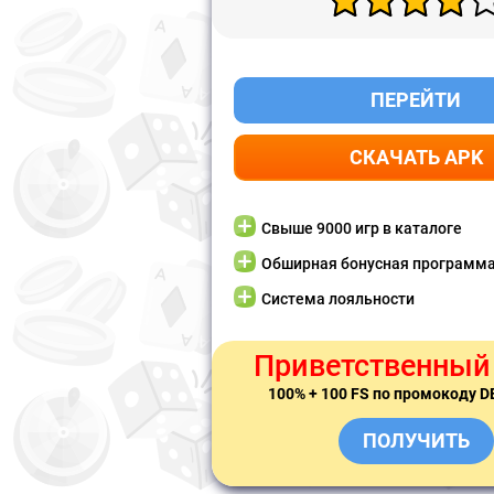
ПЕРЕЙТИ
СКАЧАТЬ APK
Свыше 9000 игр в каталоге
Обширная бонусная программ
Система лояльности
Приветственный
100% + 100 FS по промокоду 
ПОЛУЧИТЬ