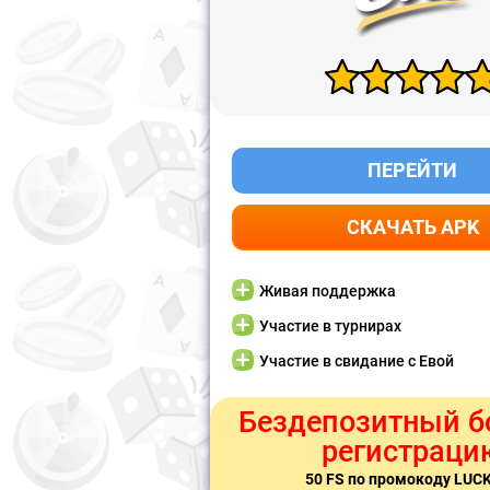
ПЕРЕЙТИ
СКАЧАТЬ APK
Живая поддержка
Участие в турнирах
Участие в свидание с Евой
Бездепозитный б
регистраци
50 FS по промокоду LUC