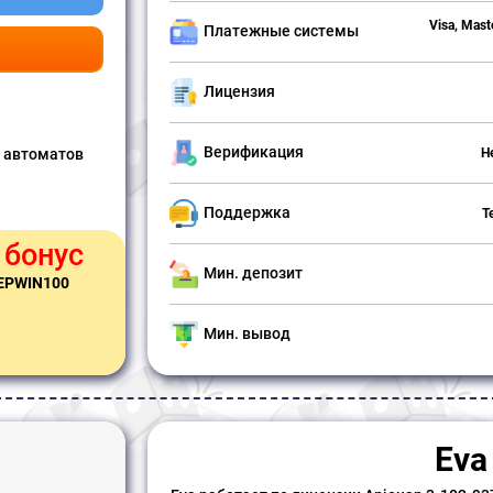
Visa, Maste
Платежные системы
Лицензия
Верификация
Н
х автоматов
Поддержка
Т
 бонус
Мин. депозит
DEPWIN100
Мин. вывод
Eva