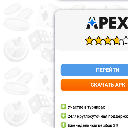
ПЕРЕЙТИ
СКАЧАТЬ APK
Участие в турнирах
24/7 круглосуточная поддерж
Еженедельный кешбэк 3%