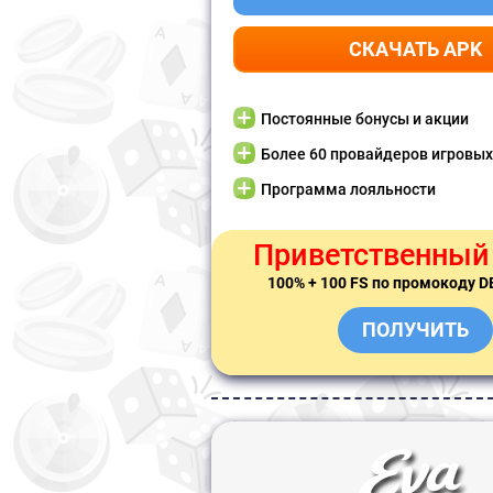
СКАЧАТЬ APK
Постоянные бонусы и акции
Более 60 провайдеров игровы
Программа лояльности
Приветственный
100% + 100 FS по промокоду 
ПОЛУЧИТЬ