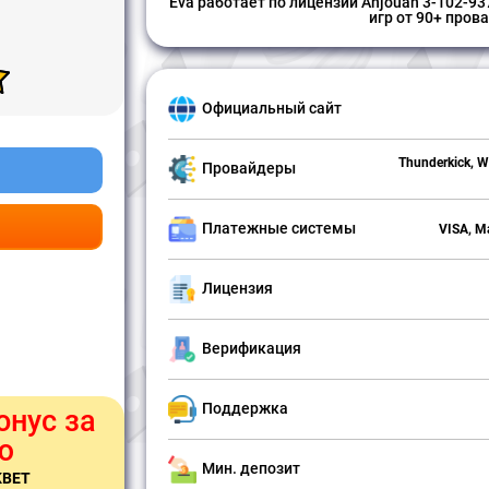
Eva работает по лицензии Anjouan 3-102-93
игр от 90+ пров
Официальный сайт
Thunderkick, Wa
Провайдеры
Платежные системы
VISA, M
Лицензия
Верификация
Поддержка
онус за
ю
Мин. депозит
KBET