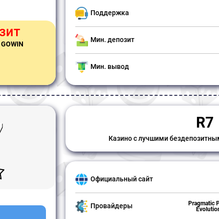
Поддержка
зит
Мин. депозит
у GOWIN
Мин. вывод
R7
Казино с лучшими бездепозитны
Официальный сайт
Pragmatic P
Провайдеры
Evolutio