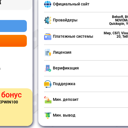
Официальный сайт
Betsoft, B
Провайдеры
NOVOMAT
Quickspin, 
Мир, СБП, Visa,
Платежные системы
20, Tet
Лицензия
Верификация
а
Поддержка
 бонус
Мин. депозит
DEPWIN100
Мин. вывод