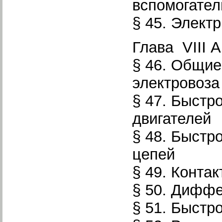
вспомога­те
§ 45. Элект
Глава VIII 
§ 46. Общие
электровоза
§ 47. Быстр
двигателей
§ 48. Быстр
цепей
§ 49. Конта
§ 50. Дифф
§ 51. Быстр