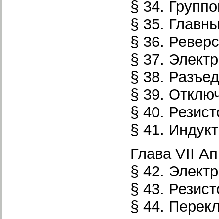
§ 34. Груп
§ 35. Главн
§ 36. Ревер
§ 37. Элект
§ 38. Разъе
§ 39. Отклю
§ 40. Резис
§ 41. Индук
Глава VII А
§ 42. Элект
§ 43. Резис
§ 44. Перек