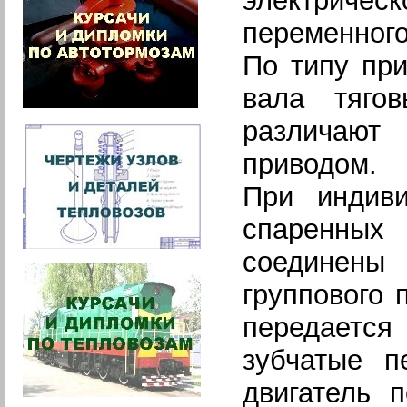
электрическ
переменного
По типу при
вала тяго
различают
приводом.
При индиви
спаренных
соединены
группового 
передаетс
зубчатые п
двигатель 