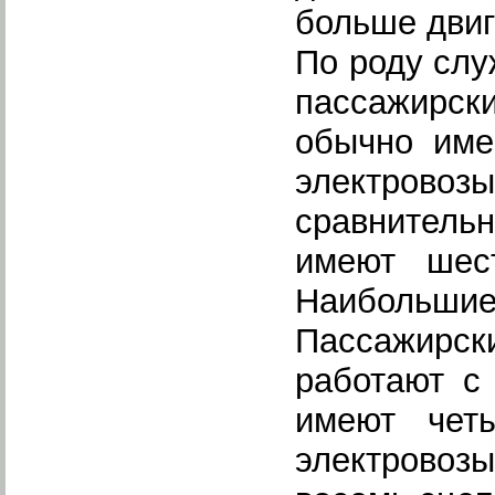
больше двиг
По роду слу
пассажирск
обычно име
электров
сравнител
имеют шес
Наибольши
Пассажирск
работают с
имеют чет
электрово