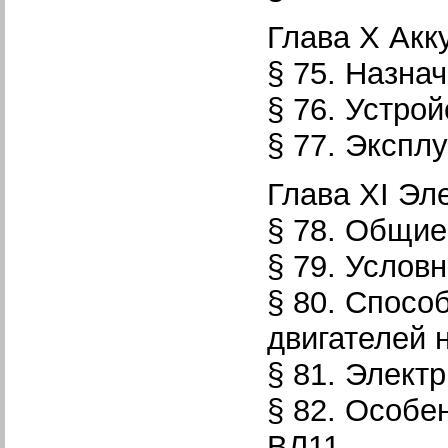
Глава X Акк
§ 75. Назна
§ 76. Устро
§ 77. Экспл
Глава XI Эл
§ 78. Общие
§ 79. Услов
§ 80. Спосо
двигателей 
§ 81. Элект
§ 82. Особе
ВЛ11