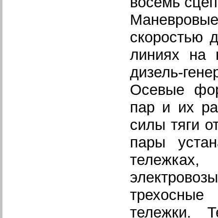
восемь сцеп
Маневровы
скоростью 
линиях на 
дизель-гене
Осевые фор
пар и их р
силы тяги о
пары уста
тележках,
электровозы
трехосные
тележки. 