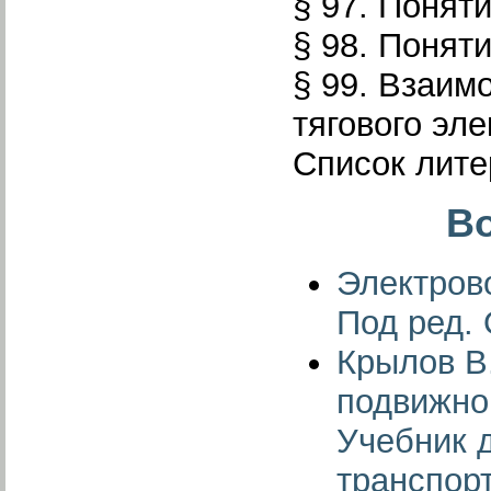
§ 97. Понят
§ 98. Понят
§ 99. Взаим
тягового эл
Список лит
Во
Электрово
Под ред. 
Крылов В
подвижно
Учебник 
транспорт