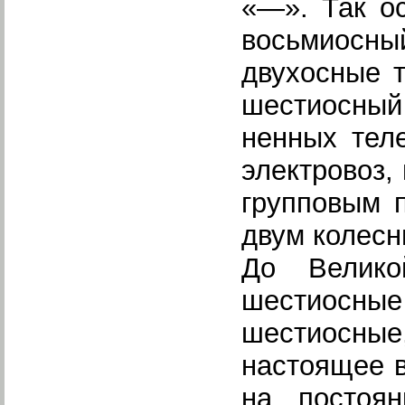
«—». Так о
восьмиосн
двухосные 
шестиосный
ненных тел
электровоз,
групповым п
двум колесн
До Велико
шестиосны
шестиосные
настоящее 
на постоян