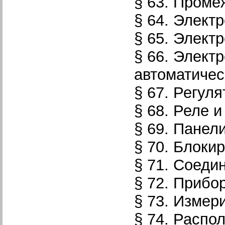
§ 63. Проме
§ 64. Элект
§ 65. Элект
§ 66. Элек
автоматичес
§ 67. Регул
§ 68. Реле 
§ 69. Панел
§ 70. Блоки
§ 71. Соеди
§ 72. Приб
§ 73. Измер
§ 74. Распо