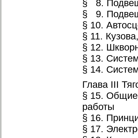
§ 8. Подве
§ 9. Подвеш
§ 10. Автос
§ 11. Кузов
§ 12. Шквор
§ 13. Систе
§ 14. Систе
Глава III Тя
§ 15. Общие
работы
§ 16. Принц
§ 17. Элект