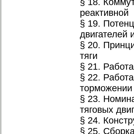
§ 18. Комму
реактивной 
§ 19. Потен
двигателей 
§ 20. Принц
тяги
§ 21. Работ
§ 22. Работ
торможении
§ 23. Номин
тяговых двиг
§ 24. Конст
§ 25. Сборк