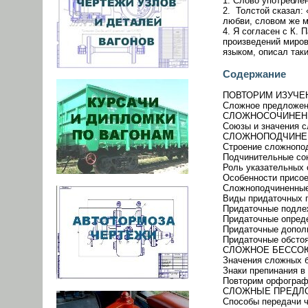
1. Слово употребле
2. Толстой сказал:
любви, словом же м
4. Я согласен с К.
произведений миров
языком, описал таки
Содержание
ПОВТОРИМ ИЗУЧЕН
Сложное предложен
СЛОЖНОСОЧИНЕН
Союзы и значения с
СЛОЖНОПОДЧИНЕ
Строение сложнопод
Подчинительные сою
Роль указательных 
Особенности присое
Сложноподчиненные
Виды придаточных п
Придаточные подлеж
Придаточные опреде
Придаточные дополн
Придаточные обстоя
СЛОЖНОЕ БЕССО
Значения сложных 
Знаки препинания в 
Повторим орфогра
СЛОЖНЫЕ ПРЕДЛО
Способы передачи ч