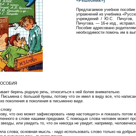
«Решебник»)
Предлагаемое учебное пособие
упражнений из учебника «Русск
учреждений / Ю.С. Пичугов, А
Пичугова. — 16-е изд., исправл.
Пособие адресовано родителям,
необходимости помочь им в вып
ПОСОБИЯ
ывает беречь родную речь, относиться к ней более внимательно.
 Письмена с большой буквы, потому что он имел в виду все, что написа
из поколения в поколения в пись­менно виде.
 слову.
ову, что оно может зафиксировать «мир настоящего» и показать потом 
ленного в слове нашими предками. С помощью слова человек может прон
 звезды, или увидеть то, что он никогда не увидит, например, человечес
сила слова; основная мысль - надо использовать слово только на добрые