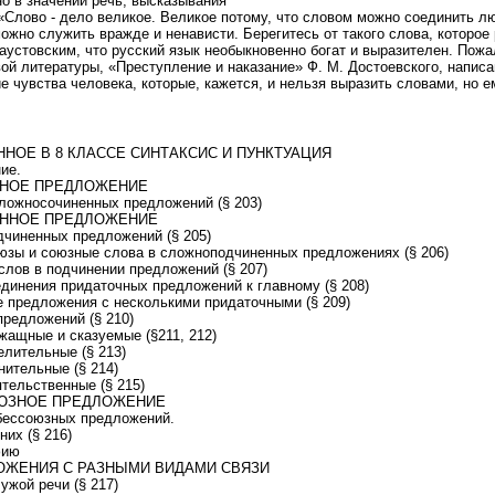
но в значении речь, высказывания
 «Слово - дело великое. Великое потому, что словом можно соединить л
ожно служить вражде и ненависти. Берегитесь от такого слова, которое
 Паустовским, что русский язык необыкновенно богат и выразителен. Пож
ой литературы, «Преступление и наказание» Ф. М. Достоевского, написа
е чувства человека, которые, кажется, и нельзя выразить словами, но е
НОЕ В 8 КЛАССЕ СИНТАКСИС И ПУНКТУАЦИЯ
ие.
НОЕ ПРЕДЛОЖЕНИЕ
ложносочиненных предложений (§ 203)
ННОЕ ПРЕДЛОЖЕНИЕ
чиненных предложений (§ 205)
зы и союзные слова в сложноподчиненных предложениях (§ 206)
слов в подчинении предложений (§ 207)
динения придаточных предложений к главному (§ 208)
 предложения с несколькими придаточными (§ 209)
редложений (§ 210)
ащные и сказуемые (§211, 212)
лительные (§ 213)
ительные (§ 214)
тельственные (§ 215)
ЮЗНОЕ ПРЕДЛОЖЕНИЕ
бессоюзных предложений.
них (§ 216)
фию
ЖЕНИЯ С РАЗНЫМИ ВИДАМИ СВЯЗИ
ужой речи (§ 217)