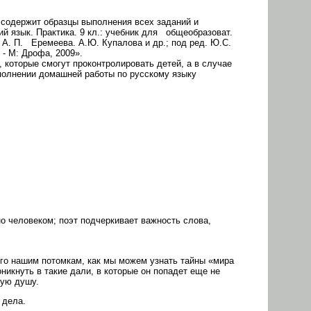
 содержит образцы выполнения всех заданий и
ий язык. Практика. 9 кл.: учебник для общеобразоват.
. П. Еремеева. А.Ю. Купалова и др.; под ред. Ю.С.
 - М: Дрофа, 2009».
 которые смогут проконтролировать детей, а в случае
олнении домашней ра­боты по русскому языку
но человеком; поэт подчеркивает важность слова,
его нашим потомкам, как мы можем узнать тайны «мира
икнуть в такие дали, в которые он попадет еще не
кую душу.
 дела.