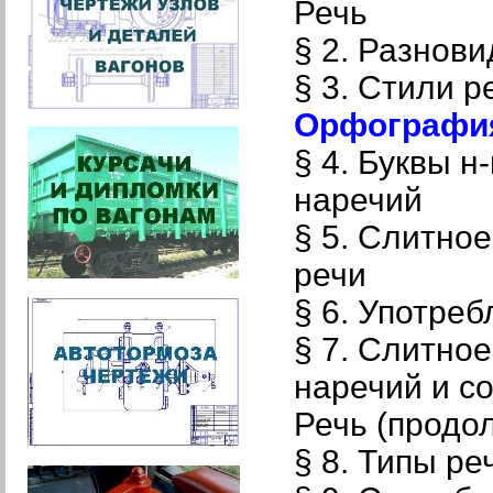
Речь
§ 2. Разнов
§ 3. Стили р
Орфография
§ 4. Буквы н
наречий
§ 5. Слитно
речи
§ 6. Употре
§ 7. Слитно
наречий и с
Речь (продо
§ 8. Типы ре