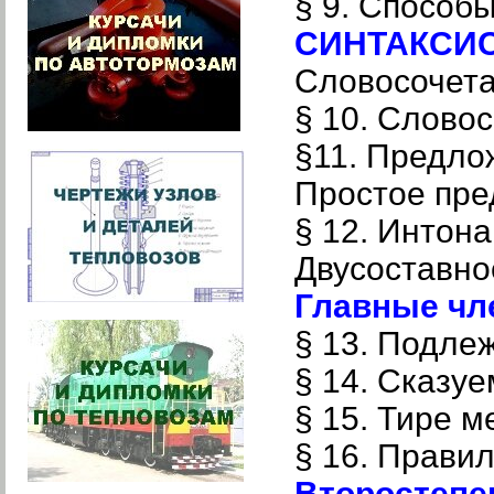
§ 9. Способы
СИНТАКСИС
Словосочета
§ 10. Слово
§11. Предло
Простое пр
§ 12. Интон
Двусоставно
Главные чл
§ 13. Подле
§ 14. Сказу
§ 15. Тире 
§ 16. Прави
Второстепе