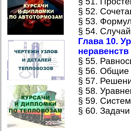
§ 51. Прост
§ 52. Сочет
§ 53. Форму
§ 54. Случа
Глава 10. У
неравенств
§ 55. Равно
§ 56. Общие
§ 57. Решен
§ 58. Уравн
§ 59. Систе
§ 60. Задач