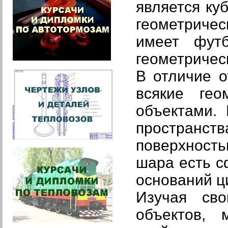
является ку
геометриче
имеет фут
геометричес
В отличие о
всякие гео
объектами.
пространст
поверхность
шара есть с
оснований ц
Изучая св
объектов, 