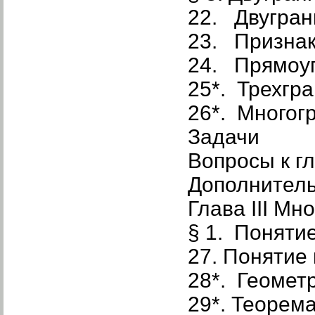
22. Двугран
23. Признак
24. Прямоу
25*. Трехгр
26*. Многог
Задачи
Вопросы к гл
Дополнител
Глава III Мн
§ 1. Поняти
27. Понятие
28*. Геомет
29*. Теорем