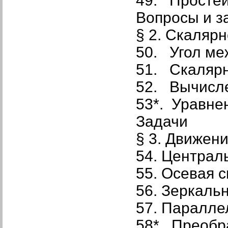
49. Простей
Вопросы и з
§ 2. Скаляр
50. Угол ме
51. Скалярн
52. Вычисле
53*. Уравне
Задачи
§ 3. Движен
54. Централ
55. Осевая 
56. Зеркаль
57. Паралле
58*. Преобр