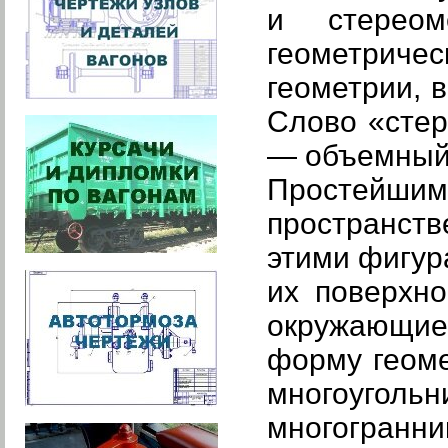
и стереом
геометричес
геометрии, 
Слово «стер
— объемный,
Простейши
пространств
этими фигур
их поверхно
окружающие
форму геоме
многоуго
многогран