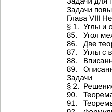
Задачи для 
Задачи повы
Глава VIII 
§ 1. Углы и 
85. Угол ме
86. Две тео
87. Углы с 
88. Вписанн
89. Описанн
Задачи
§ 2. Решени
90. Теорема
91. Теорема
92. Формул