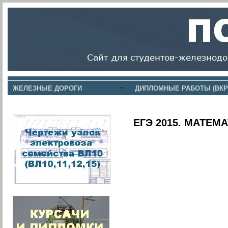
ЖЕЛЕЗНЫЕ ДОРОГИ
ДИПЛОМНЫЕ РАБОТЫ (ВКР
ЕГЭ 2015. МАТЕ