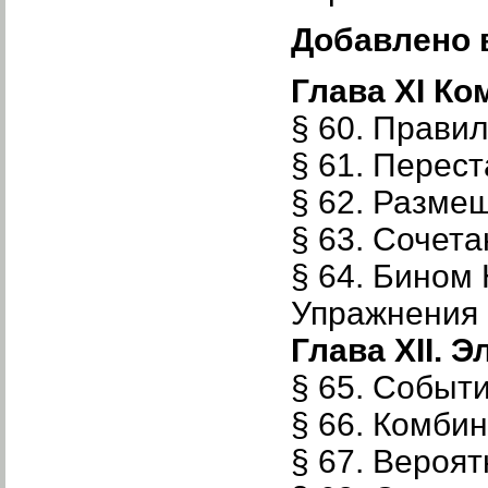
Добавлено 
Глава XI Ко
§ 60. Прави
§ 61. Перес
§ 62. Разме
§ 63. Сочета
§ 64. Бином
Упражнения к
Глава XII. 
§ 65. Событ
§ 66. Комби
§ 67. Вероя