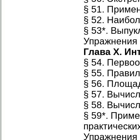
§ 51. Приме
§ 52. Наибо
§ 53*. Выпук
Упражнения к
Глава X. Ин
§ 54. Перво
§ 55. Прави
§ 56. Площа
§ 57. Вычис
§ 58. Вычис
§ 59*. Прим
практически
Упражнения 