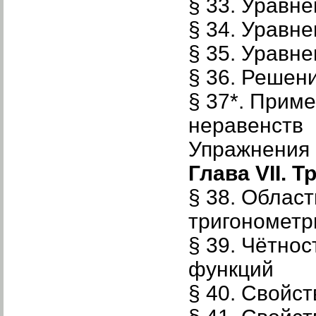
§ 33. Уравне
§ 34. Уравне
§ 35. Уравне
§ 36. Решен
§ 37*. Прим
неравенств
Упражнения к
Глава VII. 
§ 38. Облас
тригонометр
§ 39. Чётнос
функций
§ 40. Свойст