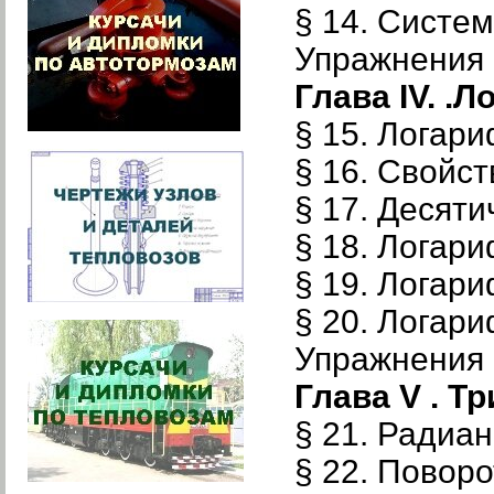
§ 14. Систе
Упражнения к
Глава IV. .
§ 15. Логар
§ 16. Свойс
§ 17. Десят
§ 18. Логар
§ 19. Логар
§ 20. Логар
Упражнения к
Глава V . 
§ 21. Радиа
§ 22. Поворо