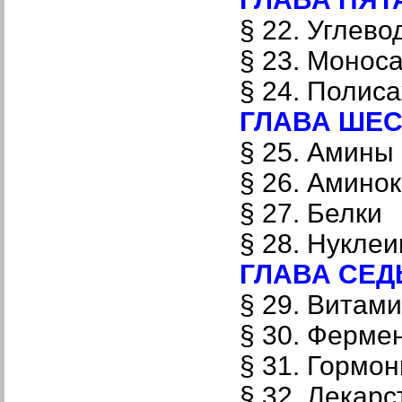
§ 22. Углево
§ 23. Моно
§ 24. Полис
ГЛАВА ШЕСТ
§ 25. Ами
§ 26. Амин
§ 27. Бе
§ 28. Нукле
ГЛАВА СЕДЬ
§ 29. Витам
§ 30. Ферме
§ 31. Гормо
§ 32. Лекарс