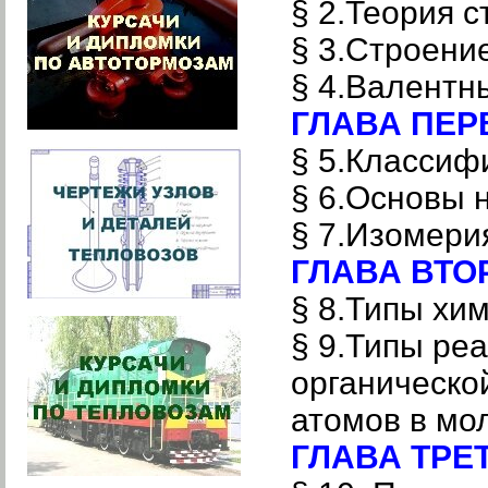
§ 2.Теория 
§ 3.Строен
§ 4.Валентн
ГЛАВА ПЕРВ
§ 5.Класси
§ 6.Основы 
§ 7.Изомер
ГЛАВА ВТОР
§ 8.Типы хи
§ 9.Типы ре
органическо
атомов в м
ГЛАВА ТРЕТ