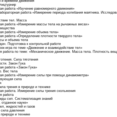
ти и времени движения
Блицтурнир
ная работа «Изучение равномерного движения»
Лабораторная работа «Измерение периода колебания маятника. Исследов
ствие тел. Масса
ная работа «Измерение массы тела на рычажных весах»
 вещества
ная работа «Измерение объема тела»
ная работа «Определение плотности твердого тела»
ссы и объема тела
дач. Подготовка к контрольной работе
Урок-игра по теме «Движение и взаимодействие тел»
ая работа по теме: «Механическое движение. Масса тела. Плотность ве
готения. Сила тяготения
ости. Закон Гука
ая работа «Закон Гука»
р. Вес тела
ная работа «Измерение силы при помощи динамометра»
ствующая сила
я
ила трения в природе и технике
ная работа. Измерение силы трения скольжения
я работа
Виды сил. Систематизация знаний
, отданное науке»
ел, жидкостей и газов
и сила давления
 природе и технике