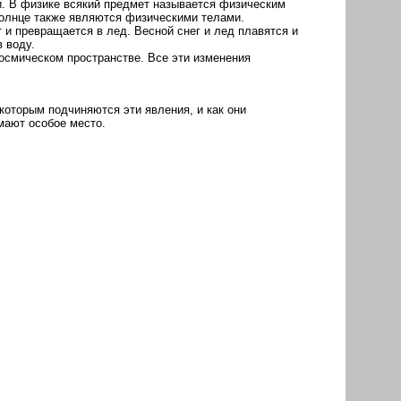
ши. В физике всякий предмет называется физическим
 Солнце также являются физическими телами.
 и превращается в лед. Весной снег и лед плавятся и
 воду.
космическом пространстве. Все эти изменения
которым подчиняются эти явления, и как они
мают особое место.