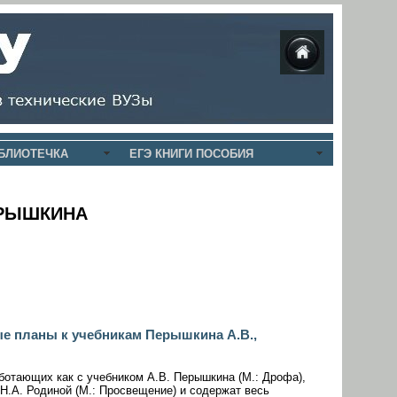
БЛИОТЕЧКА
ЕГЭ КНИГИ ПОСОБИЯ
ЕРЫШКИНА
ые планы к учебникам Перышкина А.В.,
ботающих как с учебником А.В. Перышкина (М.: Дрофа),
 Н.А. Родиной (М.: Просвещение) и содержат весь