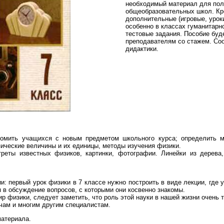
необходимый материал для полн
общеобразовательных школ. Кр
дополнительные (игровые, урок
особенно в классах гуманитарн
тестовые задания. Пособие бу
преподавателям со стажем. Со
дидактики.
.
комить учащихся с новым предметом школьного курса; определить м
зические величины и их единицы, методы изучения физики.
треты известных физиков, картинки, фотографии. Линейки из дерева,
: первый урок физики в 7 классе нужно построить в виде лекции, где уч
 в обсуждение вопросов, с которыми они косвенно знакомы.
р физики, следует заметить, что роль этой науки в нашей жизни очень 
ачам и многим другим специалистам.
материала.