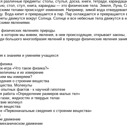
ся различные предметы: столы, стулья, доска, книги, тетради, каранда
но, стол, стул, книга, карандаш — это физические тела. Земля, Луна,
скими телами происходят изменения. Например, зимой вода отвердевает
у. Вода кипит и превращается в пар. Пар охлаждается и превращается в
неты движутся вокруг Солнца. Солнце и все небесные тела движутся в 
скими явлениями.
 о физических явлениях природы.
, в котором мы живем, явления, в нем происходящие, открывает законы, 
ди большого многообразия явлений в природе физические явления зани
я к знаниям и умениям учащихся
 физика
ок-игра «Что такое физика?»
 величины и их измерение
ачем мы измеряем?
едения о строении вещества
ещества. Молекулы
 опытных фактов - к научной гипотезе
ая работа «Определение размеров малых тел»
 газах, жидкостях и твердых телах
твие молекул
ния вещества
еме «Первоначальные сведения о строении вещества»
л
ое движение
в механическом движении