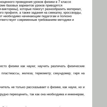
оценного проведения уроков физики в 7 классе
оме базовых вариантов уроков приводятся
и-викторины), которые помогут разнообразить материал,
ого профиля, а также задания на смекалку, кроссворды,
дет необходимо начинающим педагогам и полезно
ответствует современным требованиям методики и
есто физики как науки; научить различать физические
 пластмассы, железа; термометр; секундомер; гиря на
итель не только рассказывает о физике, как науке, но и
трудно переоценить, так как она необходима и инженерам,