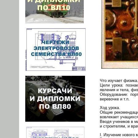
Что изучает физика
Цели урока: позна
явления и тела, фи
Оборудование: пор
веревочке и т.п.
Ход урока.
Общие рекомендации
вовлекает учащихся
Вводя учеников в ми
и строителям, и вр
I. Изучение нового 