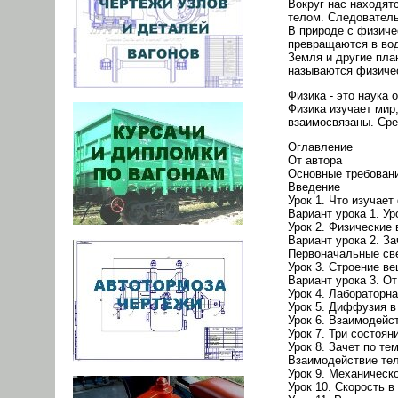
Вокруг нас находят
телом. Следователь
В природе с физиче
превращаются в вод
Земля и другие пла
называются физиче
Физика - это наука
Физика изучает мир
взаимосвязаны. Сре
Оглавление
От автора
Основные требовани
Введение
Урок 1. Что изучает
Вариант урока 1. Ур
Урок 2. Физические
Вариант урока 2. З
Первоначальные св
Урок 3. Строение в
Вариант урока 3. От
Урок 4. Лабораторн
Урок 5. Диффузия в
Урок 6. Взаимодейс
Урок 7. Три состоя
Урок 8. Зачет по т
Взаимодействие те
Урок 9. Механическ
Урок 10. Скорость 