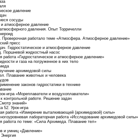
аза
аля
ическое давление
адач
иеся сосуды
 и атмосферное давление
 атмосферного давления. Опыт Торричелли
анероид
ы. Проверочная работало теме «Атмосфера. Атмосферное давление»
еский пресс
дач. Гидростатическое и атмосферное давление
д. Поршневой жидкостный насос
ая работа «Гидростатическое и атмосферное давление»
идкости и газа на погруженное в них тело
имеда
Изучение архимедовой силы
тел. Плавание животных и человека
судов
рименение законов гидростатики в технике
авание
Урок-игра «Мореплаватели и воздухоплаватели»
 к контрольной работе. Решение задач
«Смотр знаний»
а 52. Урок-игра
ная работа «Измерение выталкивающей (архимедовой) силы»
Многоуровневая лабораторная работа «Исследование архимедовой силы»
ая работа по теме: «Сила Архимеда. Плавание тел»
ов и умниц «Давление»
 Энергия