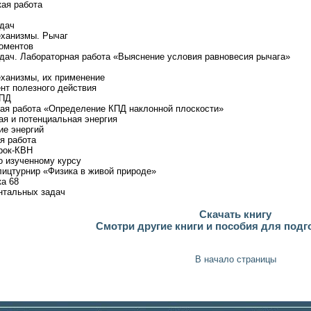
кая работа
адач
еханизмы. Рычаг
моментов
адач. Лабораторная работа «Выяснение условия равновесия рычага»
еханизмы, их применение
нт полезного действия
КПД
ная работа «Определение КПД наклонной плоскости»
ая и потенциальная энергия
ие энергий
я работа
Урок-КВН
о изученному курсу
лицтурнир «Физика в живой природе»
ка 68
нтальных задач
Скачать книгу
Смотри другие книги и пособия для подг
В начало страницы