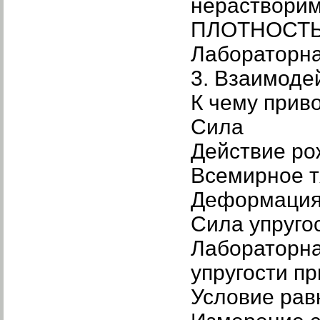
нераствори
ПЛОТНОСТ
Лабораторна
3. Взаимоде
К чему прив
Сила
Действие ро
Всемирное т
Деформация
Сила упруго
Лабораторна
упругости п
Условие рав