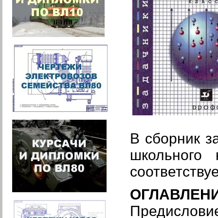
В сборник з
школьного 
соответству
ОГЛАВЛЕН
Предислови