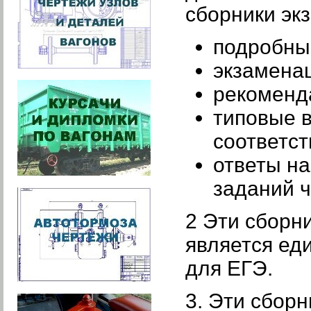
сборники эк
подробные
экзаменац
рекоменд
типовые 
соответст
ответы на
заданий ч
2 Эти сборн
является ед
для ЕГЭ.
3. Эти сбор