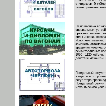
С июля 1988 г. ПО 
с индексом Э («Эле
также применен эле
Не исключена возмож
специальных устрой
прежнем количестве
силы инерции возвра
Ясно, что машинист
заменить автоматом
вращения коленчатог
рейки топливных на
1080—1120 об/мин,
действие механизм, 
Предельный регулято
Чаще всего причино
регулятора происход
Предельный регулято
механического усили