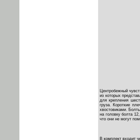
Центробежный чувств
из которых предста
для крепления шест
груза. Короткие пл
хвостовиками. Болты
на головку болта 12
что они не могут по
В комплект входит ч