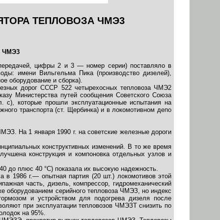
ЯТОРА ТЕПЛОВОЗА ЧМЭ3
х ЧМЭ3
ередачей, цифры 2 и 3 — номер серии) поставляло в
оды: имени Вильгельма Пика (производство дизелей),
ое оборудование и сборка).
елезных дорог СССР 522 четырехосных тепловоза ЧМЭ2
казу Министерства путей сообще­ния Советского Союза
. с), которые прошли эксплуатационные испытания на
ого транспор­та (ст. Щербинка) и в локо­мотивном депо
МЭЗ. На 1 января 1990 г. на советские железные дороги
инципиальных конструктивных изменений. В то же время
улучшена конструкция и компоновка отдельных узлов и
0 до плюс 40 °С) показала их высокую надежность.
 в 1986 г.— опытная партия (20 шт.) локомотивов этой
ипажная часть, дизель, компрессор, гидромеханический
 же оборудованием серийного тепловоза ЧМЭЗ, но индекс
тормозом и устройством для подогрева дизеля после
зволяют при эксплуатации тепловозов ЧМЭЗТ снизить по
олодок на 95%.