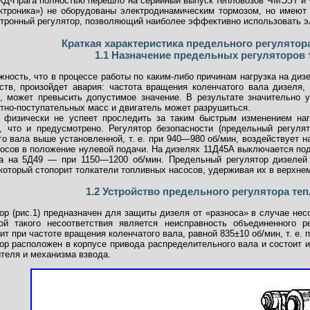
ЧКД-Прага полностью перешло на серийный выпуск тепловозов ЧМЭЗТ и
ктроника») не оборудованы электродинамическим тормозом, но имеют 
ктронный регулятор, позволяющий наиболее эффективно использовать 
Краткая характеристика предельного регулято
1.1 Назначение предельных регуляторов
ность, что в процессе работы по каким-либо причинам нагрузка на дизе
ств, произойдет авария: частота вращения коленчатого вала дизеля,
, может превысить допустимое значение. В результате значительно
тно-поступательных масс и двигатель может разрушиться.
 физически не успеет проследить за таким быстрым изменением наг
, что и предусмотрено. Регулятор безопасности (предельный регуля
о вала выше установленной, т. е. при 940—980 об/мин, воздействует 
сосов в положение нулевой подачи. На дизелях 11Д45А выключается
 а на 5Д49 — при 1150—1200 об/мин. Предельный регулятор дизеле
который стопорит толкатели топливных насосов, удерживая их в верхне
1.2 Устройство предельного регулятора те
р (рис.1) предназначен для защиты дизеля от «разноса» в случае нес
й такого несоответствия является неисправность объединенного ре
ит при частоте вращения коленчатого вала, равной 835±10 об/мин, т. 
р расположен в корпусе привода распределительного вала и состоит и
теля и механизма взвода.