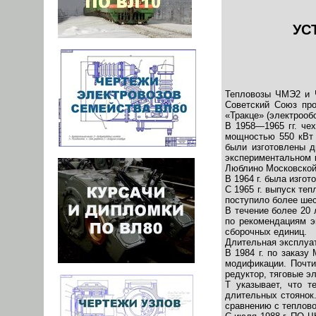
УС
Тепловозы ЧМЭ2 и 
Советский Союз про
«Тракце» (электрооб
В 1958—1965 гг. че
мощностью 550 кВт 
были изго­товлены 
экспериментальном к
Люблино Московской
В 1964 г. была изго
С 1965 г. выпуск те
поступило более шес
В течение более 20
по рекомендациям э
сборочных единиц.
Длительная эксплуат
В 1984 г. по заказ
модификации. Почти
редуктор, тяговые э
Т указывает, что т
длительных стоянок.
сравнению с теплов