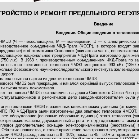
ТРОЙСТВО И РЕМОНТ ПРЕДЕЛЬНОГО РЕГУЛ
Введение
Введение. Общие сведения о тепловоза
ЧМЭЗ (Ч — чехословацкий, М — маневровый, Э — с электрической п
изводственное объединение ЧКД-Прага (ЧССР), в которое входят зав
орудо­вание) и «Локомотивка-Соколово» (экипажная часть, вспомогательн
хословацкое национальное предприятие ЧКД-Прага изготовило для ж
(750 л.с). В 1963 г. производственным объединением ЧКД-Прага по за
два опытных шестиосных тепловоза ЧМЭЗ мощностью 993 кВт (1350 л
ольце Всесоюзного научно-исследовательского института железнодорожн
 дороги.
товлена опытная партия из десяти тепловозов ЧМЭЗ.
пловозов ЧМЭ2 был прекращен, и начался серийный выпуск тепловозов Ч
ти тысяч таких локомотивов.
 лет тепловозы ЧМЭЗ поставлялись на дороги Советского Союза без пр
ксплуатационников и ремонтников депо заводом-изготовителем была 
ация тепловозов ЧМЭЗ в различных климатических условиях (от минус 4
у МПС ПО ЧКД-Прага были изготовлены два опытных тепловоза ЧМЭЗТ, а
 все оборудование (основные сборочные единицы) этого тепловоза (эк
лектрические машины, двухмашинный агрегат и т. д.) одинаково с таким
епловоз дополнительно оснащен электродинамическим (реостатным) 
 Оба этих новшества, а также применение электронного регулятора по
озами ЧМЭЗ расход топлива на 8—10%, песка на 45—50% и тормозных к