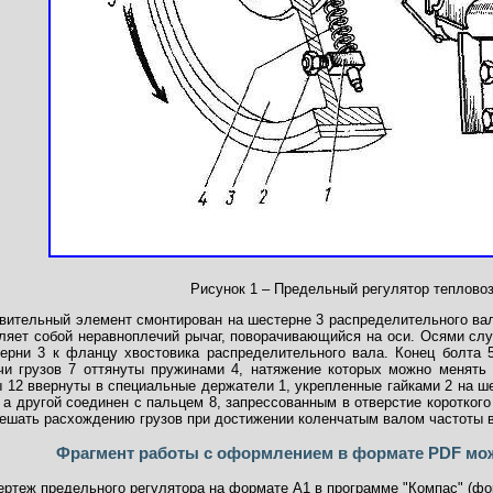
Рисунок 1 – Предельный регулятор теплово
ительный элемент смонтирован на шестерне 3 распределительного вала
вляет собой неравноплечий рычаг, поворачивающийся на оси. Осями сл
ерни 3 к фланцу хвостовика распределительного вала. Конец болта 
ечи грузов 7 оттянуты пружинами 4, натяжение которых можно менят
 12 ввернуты в специальные держатели 1, укрепленные гайками 2 на ше
, а другой соединен с пальцем 8, запрессованным в отверстие коротког
мешать расхождению грузов при достижении коленчатым валом частоты в
Фрагмент работы с оформлением в формате PDF мо
ертеж предельного регулятора на формате А1 в программе "Компас" (ф