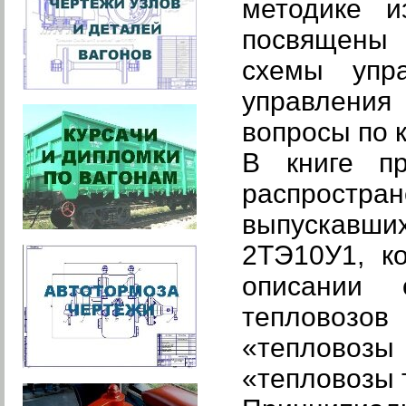
методике и
посвящены 
схемы упр
управления
вопросы по 
В книге пр
распростра
выпускавши
2ТЭ10У1, к
описании 
тепловозов
«тепловоз
«тепловозы 