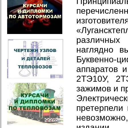
Принципиа
перечислен
изготови
«Луганскт
различных 
наглядно в
Буквенно-
аппаратов 
2ТЭ10У, 2Т
зажимов и п
Электриче
претерпели 
невозможно
издании.