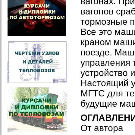
вагонах. Пр
вагонов сра
тормозные п
Все это маш
краном маши
поезде. Маш
управления 
устройство 
Настоящий у
МГТС для те
будущие маш
ОГЛАВЛЕН
От автора