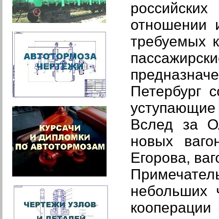
российски
отношении 
требуемых к
пассажирск
предназнач
Петербург с
уступающие 
Вслед за О
новых ваго
Егорова, ва
Примечател
небольших 
кооперац