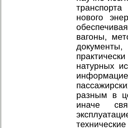
транспорта
нового энер
обеспечива
вагоны, ме
документы,
практически
натурных и
информаци
пассажирск
разным в ц
иначе свя
эксплуатац
технически