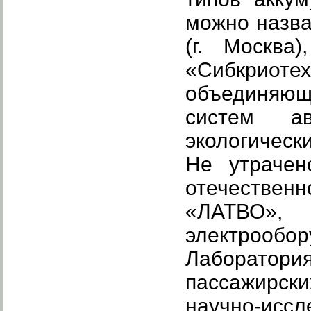
можно назв
(г. Москва
«Сибкриотех
объединяю
систем ав
экологически
Не утрачен
отечествен
«ЛАТВО»
электрообор
Лаборатория
пассажирск
научно-исс