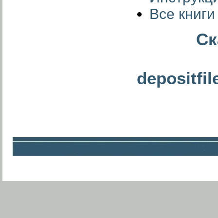
Все книг
Ск
depositfil