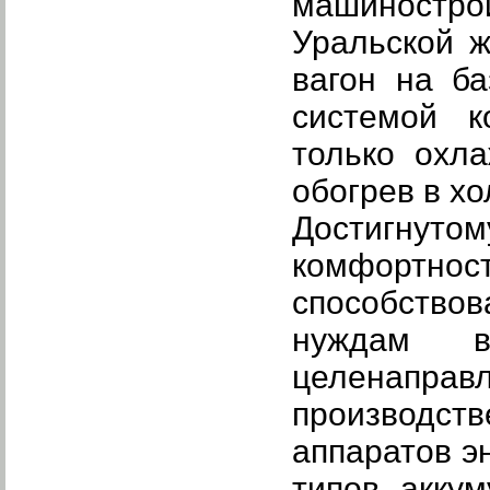
машиностр
Уральской ж
вагон на ба
системой к
только охл
обогрев в х
Достигнуто
комфортно
способство
нуждам в
целенаправ
производств
аппаратов э
типов акку