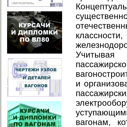
Концептуа
существе
отечестве
классности
железнодоро
Учитывая 
пассажир
вагонострои
и организов
пассажирс
электрообо
уступающи
вагонам, к