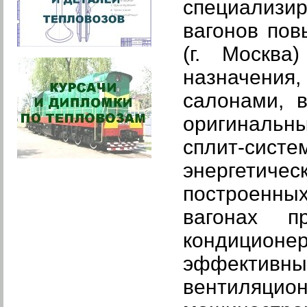
специализи
вагонов по
(г. Москва
назначени
салонами, 
оригинальны
сплит-сис
энергетичес
построенны
вагонах п
кондицион
эффектив
вентиляци