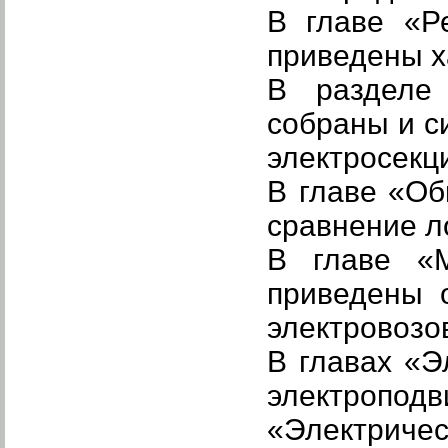
В главе
«Р
приведены х
В раздел
собраны и 
электросекц
В главе
«Об
сравнение л
В главе
«
приведены 
электровозо
В главах «Э
электропод
«Электрич