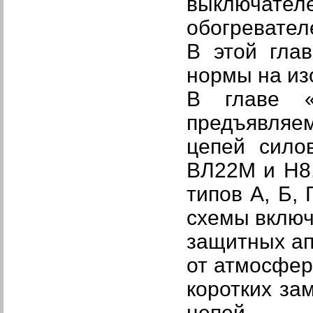
выключател
обогревател
В этой гла
нормы на из
В главе «
предъявляе
цепей силов
ВЛ22М и Н8,
типов А, Б,
схемы вклю
защитных ап
от атмосфер
коротких за
цепей.