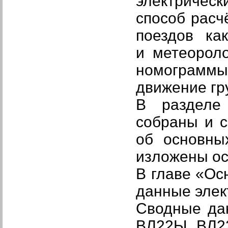
электрическ
способ рас
поездов ка
и метеоро
номограммы
движение гр
В раздел
собраны и 
об основны
изложены ос
В главе
«Ос
данные элек
Сводные дан
ВЛ22Ы, ВЛ22