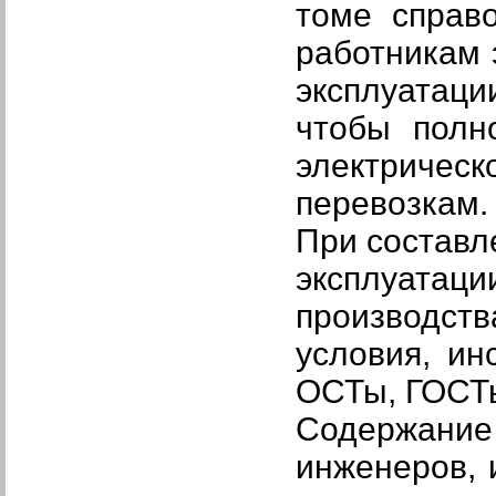
томе справ
работникам 
эксплуатац
чтобы полн
электрическ
перевозкам.
При составл
эксплуат
производст
условия, ин
ОСТы, ГОСТы
Содержание 
инженеров, 