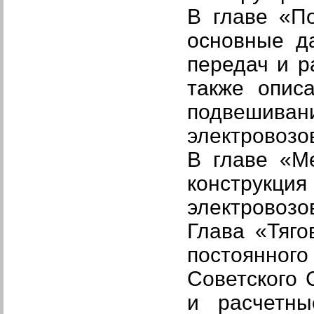
В главе
«По
основные д
передач и р
также опис
подвешивани
электрово­зо
В главе
«М
конструк
электровозо
Глава
«Тяго
постоянного
Советского 
и расчетны