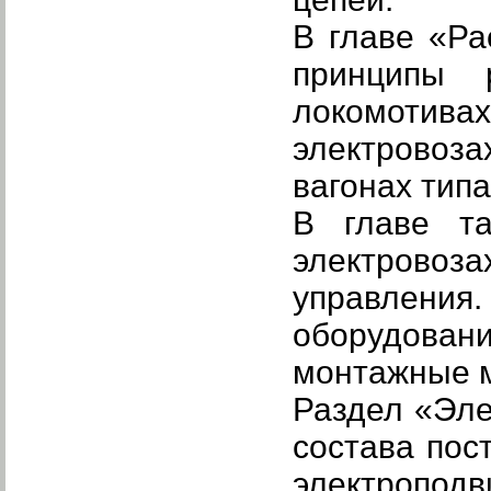
В главе «Р
принципы р
локомотива
электровоза
вагонах тип
В главе т
электровоз
управления
оборудова
монтажные 
Раздел
«Эле
состава пос
электропод