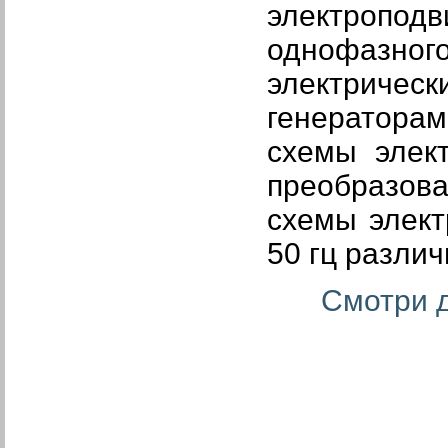
электропод
однофазног
электричес
генераторам
схемы элек
преобразов
схемы элект
50 гц различ
Смотри д