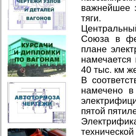
важнейшее 
тяги.
Центральны
Союза в фе
плане элек
намечается 
40 тыс. км 
В соответс
намечено в
электрифиц
пятой пятиле
Электрифик
техническо