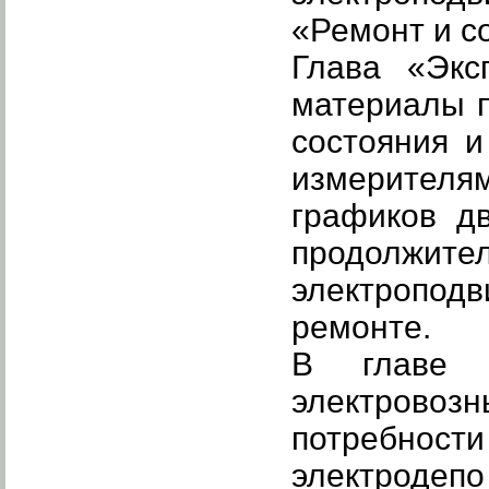
«Ремонт и с
Глава
«Экс
материалы п
состояния и
измерителям
графиков д
продолжите
электропод
ремонте.
В глав
электровоз
потребности
электродепо