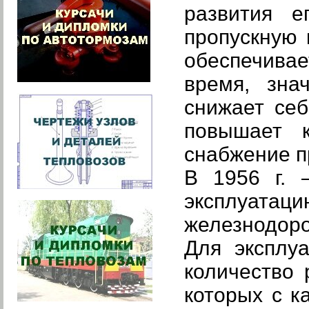
развития е
пропускную 
обеспечива
время, зна
снижает себ
повышает к
снабжение п
В 1956 г. 
эксплуата
железнодоро
Для эксплу
количество 
которых с к