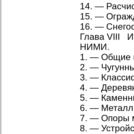
14. — Расчис
15. — Ограж
16. — Снего
Глава VII
НИМИ.
1. — Общие 
2. — Чугунн
3. — Класси
4. — Деревя
5. — Каменн
6. — Металл
7. — Опоры 
8. — Устрой