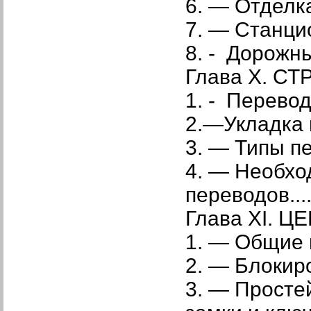
6. — Отделка
7. — Станци
8. - Дорожн
Глава X. С
1. - Перево
2.—Укладка 
3. — Типы п
4. — Необхо
переводов....
Глава XI. 
1. — Общие 
2. — Блокир
3. — Просте