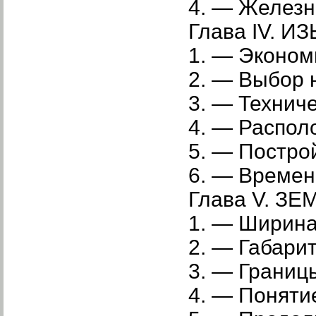
4. — Железн
Глава IV.
1. — Эконом
2. — Выбор
3. — Техниче
4. — Распо
5. — Постро
6. — Времен
Глава V. З
1. — Ширина
2. — Габарит
3. — Границ
4. — Поняти