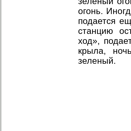
зеленый ого
огонь. Иног
подается ещ
станцию ос
ход», подае
крыла, ноч
зеленый.