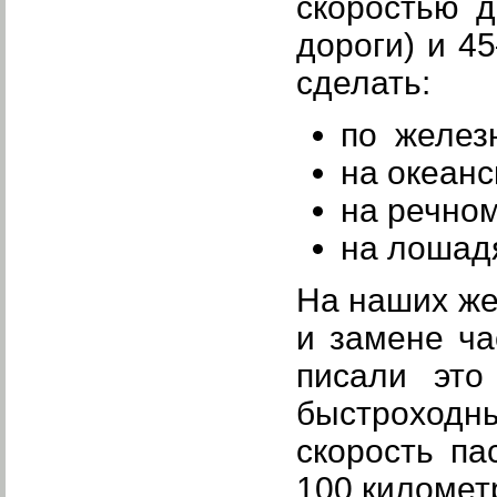
скоростью 
дороги) и 4
сделать:
по железн
на океанс
на речном
на лошадя
На наших же
и замене ча
писали это
быстроходн
скорость па
100 километр