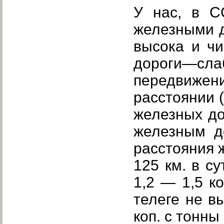
У нас, в С
железными д
высока и ч
дороги—сла
передвижен
расстоянии 
железных до
железным д
расстояния 
125 км. в с
1,2 — 1,5 к
телеге не в
коп. с тонны