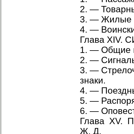
2. — Товарн
3. — Жилые 
4. — Воинск
Глава XIV.
1. — Общие 
2. — Сигнал
3. — Стрело
знаки.
4. — Поездн
5. — Распор
6. — Оповес
Глава XV.
Ж. Д.