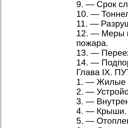
9. — Срок с
10. — Тонне
11. — Разру
12. — Меры 
пожара.
13. — Перее
14. — Подпо
Глава IX. 
1. — Жилые 
2. — Устрой
3. — Внутре
4. — Крыши.
5. — Отопле