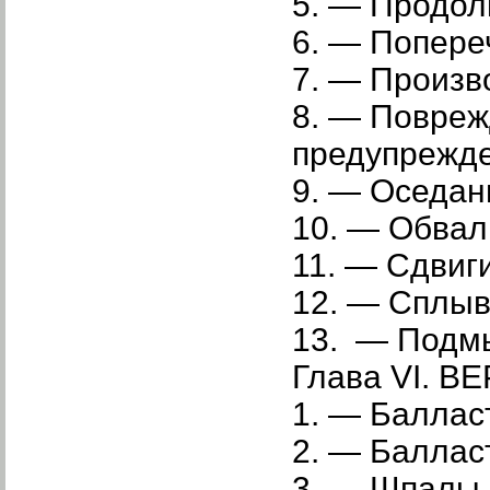
5. — Продол
6. — Попере
7. — Произв
8. — Повреж
предупрежде
9. — Оседан
10. — Обвал
11. — Сдвиги
12. — Сплыв
13. — Подм
Глава VI. 
1. — Балласт
2. — Баллас
3. — Шпалы.