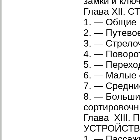
замки и клю
Глава XII. 
1. — Общие 
2. — Путево
3. — Стрело
4. — Поворо
5. — Перехо
6. — Малые 
7. — Средни
8. — Больши
сортировоч
Глава XIII
УСТРОЙСТВ
1. — Пассаж