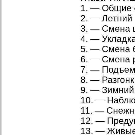
1. — Общие 
2. — Летний 
3. — Смена 
4. — Укладка
5. — Смена 
6. — Смена 
7. — Подъем
8. — Разгонк
9. — Зимний
10. — Наблю
11. — Снежн
12. — Преду
13. — Живые