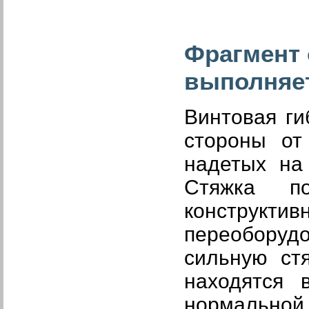
Фрагмент 
выполняет
Винтовая ги
стороны от
надетых на
Стяжка п
конструкти
переоборуд
сильную ст
находятся 
нормальной