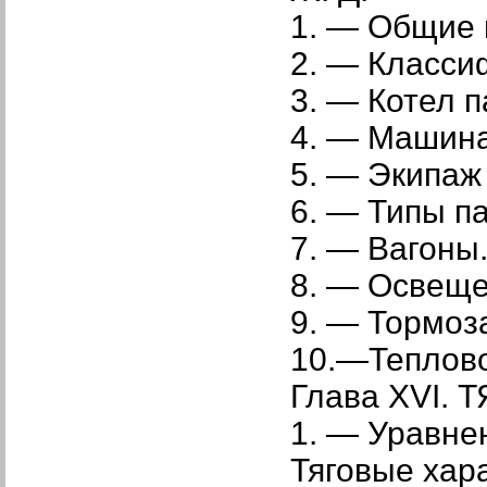
1. — Общие 
2. — Класси
3. — Котел п
4. — Машина
5. — Экипаж
6. — Типы п
7. — Вагоны
8. — Освеще­
9. — Тормоз
10.—Теплов
Глава XVI.
1. — Уравне
Тяговые хар