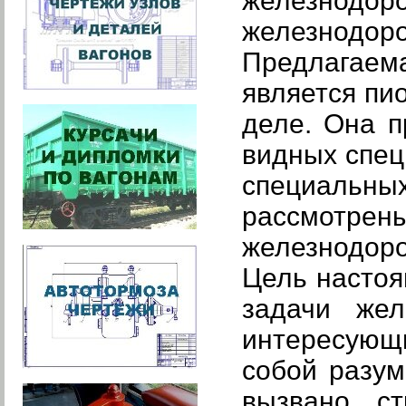
железнодо
железнодоро
Предлагаем
является пи
деле. Она п
видных спец
специальн
рассмотр
железнодоро
Цель настоя
задачи жел
интересующи
собой разум
вызвано ст