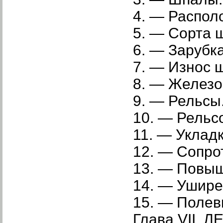
4. — Распол
5. — Сорта 
6. — Зарубк
7. — Износ 
8. — Желез
9. — Рельсы
10. — Рельс
11. — Укладк
12. — Сопро
13. — По­вы
14. — Ушире
15. — Полев
Глава VII.