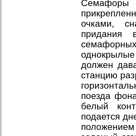
Семафоры
(
прикреплен
очками, с
придания 
семафорн
однокрылые
должен дава
станцию раз
горизонтал
поезда фона
белый конт
подается дн
положением 