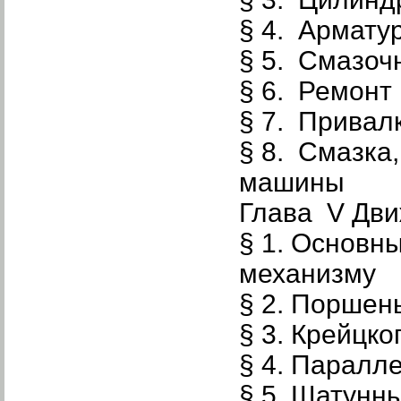
§ 4. Армату
§ 5. Смазоч
§ 6. Ремонт
§ 7. Привал
§ 8. Смазка
машины
Глава V Дв
§ 1. Основн
механизму
§ 2. Поршен
§ 3. Крейцк
§ 4. Паралл
§ 5. Шатунн