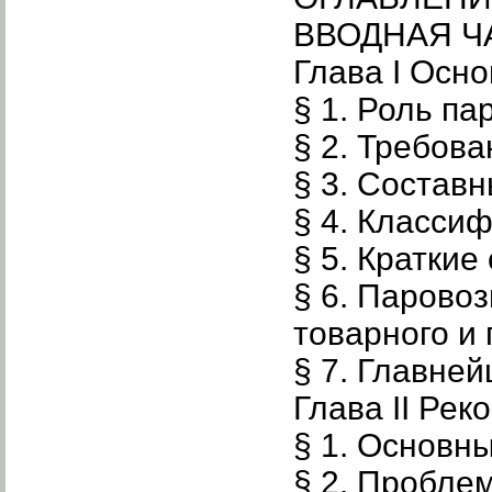
ВВОДНАЯ Ч
Глава I Осн
§ 1. Роль па
§ 2. Требов
§ 3. Состав
§ 4. Класси
§ 5. Краткие
§ 6. Парово
товарного и
§ 7. Главне
Глава II Рек
§ 1. Основн
§ 2. Пробле