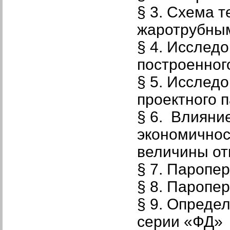
§ 3. Схема т
жаротрубным
§ 4. Исслед
построенног
§ 5. Исслед
проектного 
§ 6. Влияни
экономичнос
величины о
§ 7. Паропе
§ 8. Паропе
§ 9. Опреде
серии «ФД»