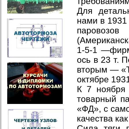
требованиям
Для деталь
нами в 1931
паровозо
(Американск
1-5-1 —фир
ось в 23 т.
вторым — «Т
октябре 1931
К 7 ноября
товарный па
«ФД», с сам
качества ка
Сила тяги 