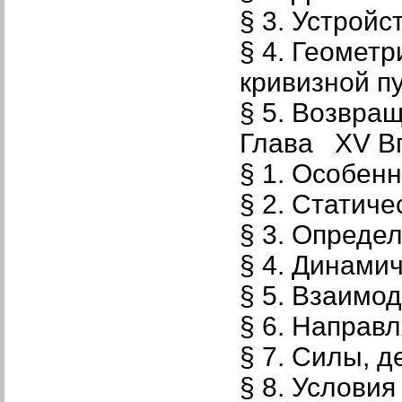
§ 3. Устрой
§ 4. Геомет
кривизной п
§ 5. Возвра
Глава XV Вп
§ 1. Особе
§ 2. Статич
§ 3. Опреде
§ 4. Динами
§ 5. Взаимо
§ 6. Направ
§ 7. Силы, 
§ 8. Услови