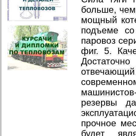
больше, чем
мощный коте
подъеме со
паровоз сер
фиг. 5. Ка
Достаточн
отвечающий 
современн
машинистов
резервы д
эксплуатаци
прочное мес
будет явл