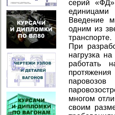
серий «ФД»
единицами 
Введение м
одним из зв
транспорте.
При разраб
нагрузка на
работать 
протяжения
паровозо
паровозост
многом отли
своим разме