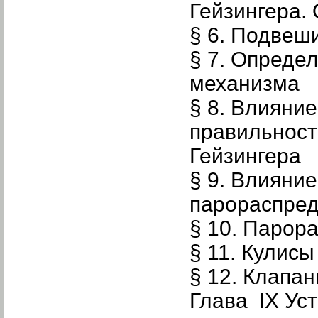
Гейзингера.
§ 6. Подвеш
§ 7. Опреде
механизма 
§ 8. Влияни
правильност
Гейзингера
§ 9. Влияние
парораспре
§ 10. Парор
§ 11. Кулисы
§ 12. Клапа
Глава IX Ус