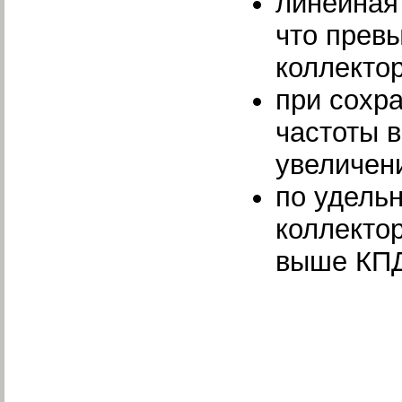
линейная
что прев
коллекто
при сохр
частоты 
увеличен
по удель
коллектор
выше КПД