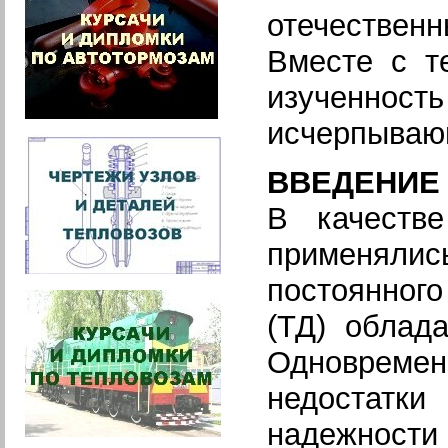
отечественн
Вместе с т
изученност
исчерпывающ
ВВЕДЕНИЕ
В качеств
применял
постоянного
(ТД) облад
Одновремен
недостатк
надежност