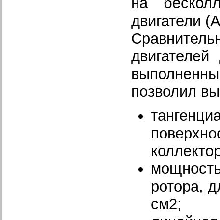
на бесколл
двигатели (А
Сравнитель
двигателей
выполненны
позволил в
тангенци
поверхно
коллектор
мощность
ротора, д
см2;