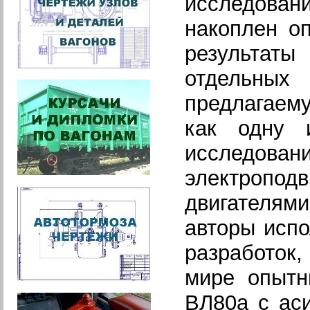
исследован
накоплен о
результат
отдельных
предлагаему
как одну 
исследов
электропо
двигателям
авторы испо
разработок,
мире опытн
ВЛ80а с ас